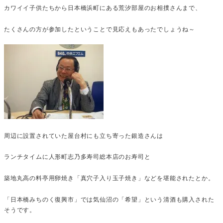
カワイイ子供たちから日本橋浜町にある荒汐部屋のお相撲さんまで、
たくさんの方が参加したということで見応えもあったでしょうね～
周辺に設置されていた屋台村にも立ち寄った銀造さんは
ランチタイムに人形町志乃多寿司総本店のお寿司と
築地丸高の料亭用卵焼き「真穴子入り玉子焼き」などを堪能されたとか。
「日本橋みちのく復興市」では気仙沼の「希望」という清酒も購入された
そうです。