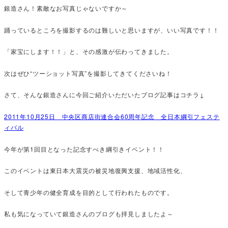
銀造さん！素敵なお写真じゃないですか～
踊っているところを撮影するのは難しいと思いますが、いい写真です！！
「家宝にします！！」と、その感激が伝わってきました。
次はぜひ“ツーショット写真”を撮影してきてくださいね！
さて、そんな銀造さんに今回ご紹介いただいたブログ記事はコチラ↓
2011年10月25日 中央区商店街連合会60周年記念 全日本綱引フェステ
ィバル
今年が第1回目となった記念すべき綱引きイベント！！
このイベントは東日本大震災の被災地復興支援、地域活性化、
そして青少年の健全育成を目的として行われたものです。
私も気になっていて銀造さんのブログも拝見しましたよ～