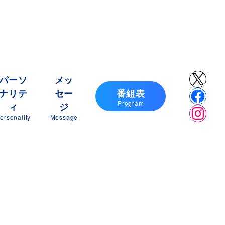
X
パーソ
メッ
ナリテ
セー
番組表
Faceb
Program
ィ
ジ
Insta
ersonality
Message