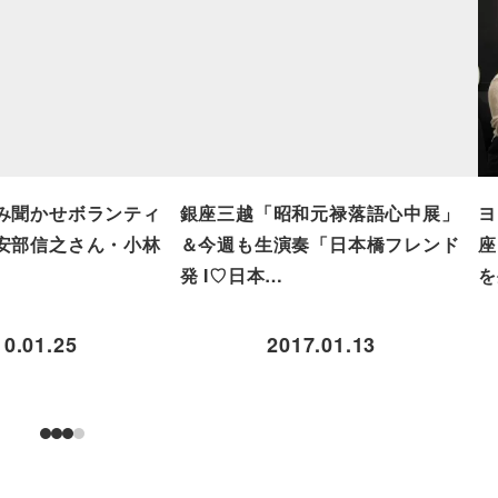
み聞かせボランティ
銀座三越「昭和元禄落語心中展」
ヨ
安部信之さん・小林
＆今週も生演奏「日本橋フレンド
座
発 I♡日本…
を
10.01.25
2017.01.13