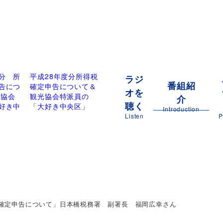
分 所
平成28年度分所得税
ラジ
番組紹
告につ
確定申告について＆
オを
光協会
観光協会特派員の
介
聴く
好き中
「大好き中央区」
Introduction
Listen
P
確定申告について」日本橋税務署 副署長 福岡広幸さん