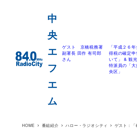
ゲスト 京橋税務署
「平成２６年
副署長 田作 有司郎
得税の確定申
さん
いて」 & 観
特派員の「大
央区」
HOME
番組紹介
ハロー・ラジオシティ
ゲスト：「