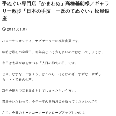
手ぬぐい専門店「かまわぬ」髙橋基朗様／ギャラ
リー散歩「日本の手技 一反のてぬぐい」松屋銀
座
2011.01.07
投稿日
ハローラジオシティ、ナビゲーターの福留由夏です。
年明け最初の金曜日、新年会という方も多いのではないでしょうか。
今日は七草がゆを食べる「人日の節句の日」です。
せり、なずな、ごぎょう、はこべら、ほとけのざ、すずな、すずし
ろ・・・で春の七草。
新年会続きで暴飲暴食をしてしまったという方も、
胃腸をいたわって、今年一年の無病息災を祈ってくださいね(^^)
さて、今日のトークコーナーでクローズアップしたのは