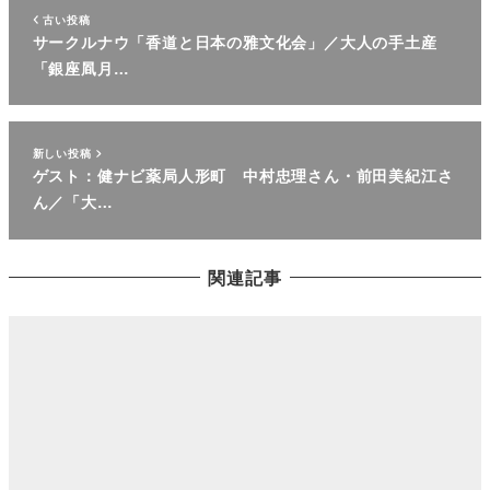
古い投稿
サークルナウ「香道と日本の雅文化会」／大人の手土産
「銀座凮月…
新しい投稿
ゲスト：健ナビ薬局人形町 中村忠理さん・前田美紀江さ
ん／「大…
関連記事