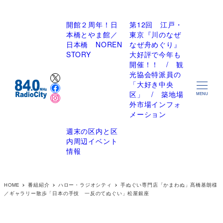
開館２周年！日
第12回 江戸・
本橋とやま館／
東京『川のなぜ
日本橋 NOREN
なぜ舟めぐり』
STORY
大好評で今年も
開催！！ / 観
X
光協会特派員の
Facebook
「大好き中央
Instagram
区」 / 築地場
MENU
外市場インフォ
メーション
週末の区内と区
内周辺イベント
情報
HOME
番組紹介
ハロー・ラジオシティ
手ぬぐい専門店「かまわぬ」髙橋基朗様
／ギャラリー散歩「日本の手技 一反のてぬぐい」松屋銀座