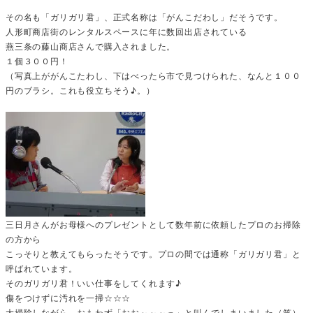
その名も「ガリガリ君」、正式名称は「がんこだわし」だそうです。
人形町商店街のレンタルスペースに年に数回出店されている
燕三条の藤山商店さんで購入されました。
１個３００円！
（写真上ががんこたわし、下はべったら市で見つけられた、なんと１００
円のブラシ。これも役立ちそう♪。）
三日月さんがお母様へのプレゼントとして数年前に依頼したプロのお掃除
の方から
こっそりと教えてもらったそうです。プロの間では通称「ガリガリ君」と
呼ばれています。
そのガリガリ君！いい仕事をしてくれます♪
傷をつけずに汚れを一掃☆☆☆
大掃除しながら、おもわず「おお～～～っ」と叫んでしまいました（笑）