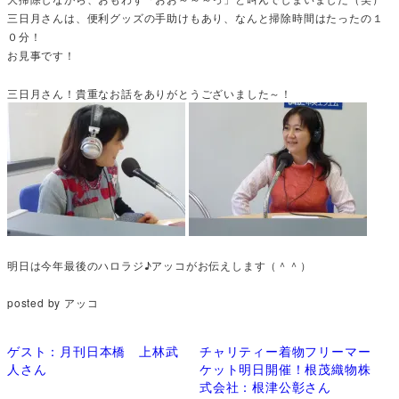
三日月さんは、便利グッズの手助けもあり、なんと掃除時間はたったの１
０分！
お見事です！
三日月さん！貴重なお話をありがとうございました～！
明日は今年最後のハロラジ♪アッコがお伝えします（＾＾）
posted by アッコ
ゲスト：月刊日本橋 上林武
チャリティー着物フリーマー
人さん
ケット明日開催！根茂織物株
式会社：根津公彰さん