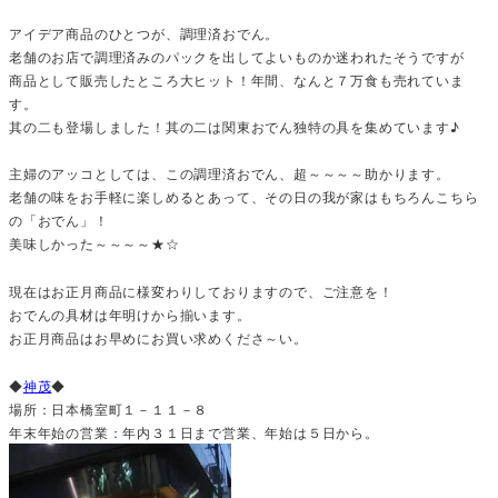
アイデア商品のひとつが、調理済おでん。
老舗のお店で調理済みのパックを出してよいものか迷われたそうですが
商品として販売したところ大ヒット！年間、なんと７万食も売れていま
す。
其の二も登場しました！其の二は関東おでん独特の具を集めています♪
主婦のアッコとしては、この調理済おでん、超～～～～助かります。
老舗の味をお手軽に楽しめるとあって、その日の我が家はもちろんこちら
の「おでん」！
美味しかった～～～～★☆
現在はお正月商品に様変わりしておりますので、ご注意を！
おでんの具材は年明けから揃います。
お正月商品はお早めにお買い求めくださ～い。
◆
神茂
◆
場所：日本橋室町１－１１－８
年末年始の営業：年内３１日まで営業、年始は５日から。