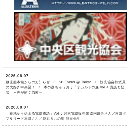
2026.08.07
銀座熊本館からのお知らせ / Art Focus @ Tokyo / 観光協会特派員
の大好き中央区！ / 本の森ちゅうおう「オカルトの森 vol.4 講談と怪
談 －声が紡ぐ恐怖ー」
2026.08.07
「築地から始まる電線物語」Vol.5 関東電線販売業協同組合さん／東京ダ
ブルリード本舗さん／花影きもの塾 須田先生