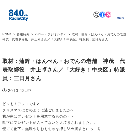
X
Facebook
Instagr
MENU
HOME
番組紹介
ハロー・ラジオシティ
取材：蒲鉾・はんぺん・おでんの老舗
神茂 代表取締役 井上卓さん／「大好き！中央区」特派員：三日月さん
取材：蒲鉾・はんぺん・おでんの老舗 神茂 代
表取締役 井上卓さん／「大好き！中央区」特派
員：三日月さん
2010.12.27
投稿日
ど～も！アッコです♪
クリスマスはどのように過ごしましたか？
我が家はプレゼントを用意するものの・・
靴下にプレゼントが入ってないと大泣きされました。。
慌てて靴下に無理やりおもちゃを押し込め渡すとにっこり。