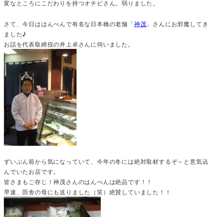
変なところにこだわりを持つオチビさん。弱りました。
さて、今日ははんぺんで有名な日本橋の老舗「
神茂
」さんにお邪魔してき
ました♪
お話を代表取締役の井上卓さんに伺いました。
ずいぶん前から気になっていて、今年の冬には絶対取材するぞ～と意気込
んでいたお店です。
皆さまもご存じ！神茂さんのはんぺんは絶品です！！
早速、田舎の母にも送りました（笑）絶賛していました！！