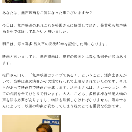
あなたは、無声映画をご覧になった事ございますか？
今日は、無声映画のあれこれを松田さんに解説して頂き、是非私も無声映
画を生で体験してみたいと思いました。
明日は、寿々喜多 呂久平の没後50年を記念した回になります。
映画と言いましても、無声映画は、現在の映画とは異なる部分が沢山あり
ます。
松田さん曰く、「無声映画はライブである！」ということ。活弁士さんが
いて、当時は生の演奏がその場で行われて上映がされていたのです。それ
らがあって映画館で映画が完成します。活弁士さんは、ナレーション、全
ての台詞を全てひとりで行います。大人、こども、多種多様な登場人物の
声を語る必要がありますし、物語も理解しなければなりません。活弁士さ
んによって、映画の印象が変わってしまう程のとても重要な役割です。