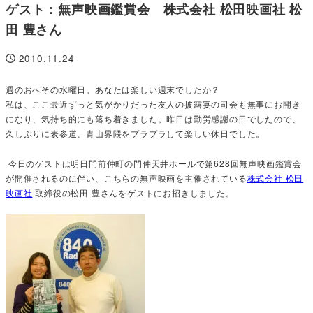
ゲスト：無声映画鑑賞会 株式会社 松田映画社 松
田 豊さん
2010.11.24
投稿日
週のおへその水曜日。あなたは楽しい週末でしたか？
私は、ここ最近ずっと気がかりだった友人の披露宴の司会も無事にお開き
になり、気持ち的にも落ち着きました。昨日は勤労感謝の日でしたので、
久しぶりに表参道、青山界隈をプラプラして楽しい休日でした。
今日のゲストは明日門前仲町の門仲天井ホールで第628回無声映画鑑賞会
が開催されるのに伴い、こちらの無声映画を主催されている
株式会社 松田
映画社
取締役の松田 豊さんをゲストにお招きしました。