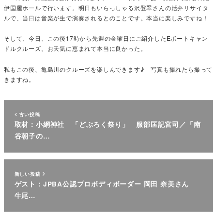
伊国屋ホールで行います。明日もいらっしゃる沢登翠さんの活弁リサイタ
ルで、当日は音楽が生で演奏されるとのことです。本当に楽しみですね！
そして、今日、この後17時から先週の金曜日にご紹介したEボートキャン
ドルクルーズ。お天気に恵まれて本当に良かった。
私もこの後、亀島川のクルーズを楽しんできます♪ 写真も撮れたら撮って
きますね。
古い投稿
取材：小網神社 「どぶろく祭り」 服部匡記宮司／「南
谷朝子の…
新しい投稿
ゲスト：JPBA公認プロボディボーダー 岡田 奈美さん
牛尾…