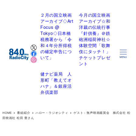
２月の国立映画
今月の国立映画
アーカイブ◇Art
アーカイブ☆和
Focus @
洋裁の伝統行事
Tokyo◇日本橋
『針供養』＠鉄
税務署から「令
砲洲稲荷神社☆
X
和４年分所得税
体験空間「歌舞
Facebook
の確定申告につ
伎にタッチ！」
Instagram
いて」
チケットプレゼ
MENU
ント
健ナビ薬局 人
形町「教えてオ
ハナ」＆銀座活
弁倶楽部
HOME
番組紹介
ハロー・ラジオシティ
ゲスト：無声映画鑑賞会 株式会社 松
田映画社 松田 豊さん