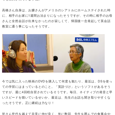
高橋さん自身は、お嬢さんがアメリカのシアトルにホームステイされた時
に、相手のお家に1週間お泊まりになったそうですが、その時に相手のお母
さんと全然会話が出来なかったのが寂しくて、帰国後一念発起して英会話
教室に通う事になったそうです。
今では気に入った映画のDVDを購入して何度も観たり、最近は、DSを使っ
ての学習にはまっているとのこと。「英語づけ」というソフトがあるそう
ですが、週に4回程自習されているそうです。毎日、ネイティブの発音と早
いスピードを聴いているせいか、最近は、先生のお話も聞き取りやすくな
ったそうです。正に継続は力なり！
皆さん世代を越えて非常に仲が良く、年に数回、先生を囲んでの食事会や