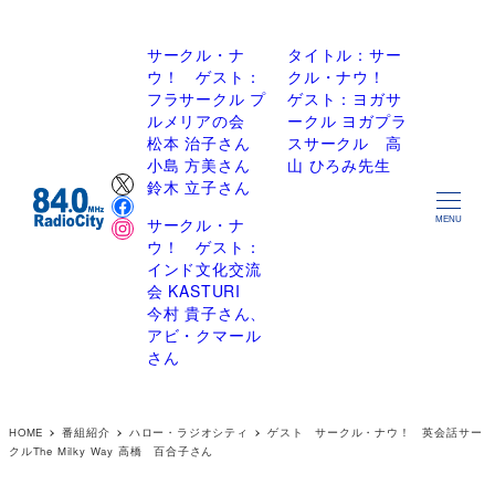
サークル・ナ
タイトル：サー
ウ！ ゲスト：
クル・ナウ！
フラサークル プ
ゲスト：ヨガサ
ルメリアの会
ークル ヨガプラ
松本 治子さん
スサークル 高
小島 方美さん
山 ひろみ先生
X
鈴木 立子さん
Facebook
Instagram
サークル・ナ
MENU
ウ！ ゲスト：
インド文化交流
会 KASTURI
今村 貴子さん、
アビ・クマール
さん
HOME
番組紹介
ハロー・ラジオシティ
ゲスト サークル・ナウ！ 英会話サー
クルThe Milky Way 高橋 百合子さん