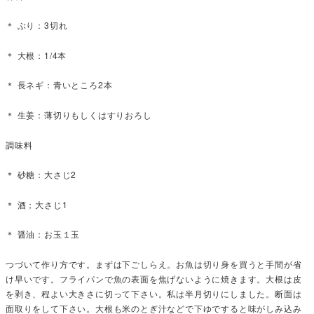
＊ ぶり：3切れ
＊ 大根：1/4本
＊ 長ネギ：青いところ2本
＊ 生姜：薄切りもしくはすりおろし
調味料
＊ 砂糖：大さじ2
＊ 酒；大さじ1
＊ 醤油：お玉１玉
つづいて作り方です。まずは下ごしらえ。お魚は切り身を買うと手間が省
け早いです。フライパンで魚の表面を焦げないように焼きます。大根は皮
を剥き、程よい大きさに切って下さい。私は半月切りにしました。断面は
面取りをして下さい。大根も米のとぎ汁などで下ゆですると味がしみ込み