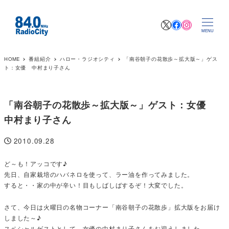
X
Facebook
Instagr
MENU
HOME
番組紹介
ハロー・ラジオシティ
「南谷朝子の花散歩～拡大版～」ゲス
ト：女優 中村まり子さん
「南谷朝子の花散歩～拡大版～」ゲスト：女優
中村まり子さん
2010.09.28
投稿日
ど～も！アッコです♪
先日、自家栽培のハバネロを使って、ラー油を作ってみました。
すると・・家の中が辛い！目もしばしばするぞ！大変でした。
さて、今日は火曜日の名物コーナー「南谷朝子の花散歩」拡大版をお届け
しました～♪
スペシャルゲストとして、女優の中村まり子さんをお迎えしました。