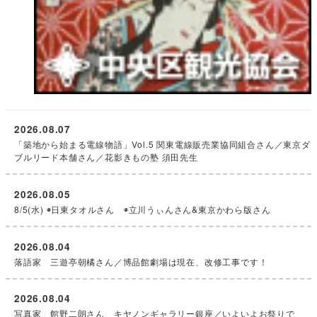
2026.08.07
「築地から始まる電線物語」Vol.5 関東電線販売業協同組合さん／東京ダ
ブルリード本舗さん／花影きもの塾 須田先生
2026.08.05
8/5(水) ◉日東タオルさん ◉立川うぃんさん&東京かわら版さん
2026.08.04
落語家 三遊亭朝橘さん／博品館劇場は現在、改修工事です！
2026.08.04
写真家 館野二朗さん キヤノンギャラリー銀座／いよいよお祭りで