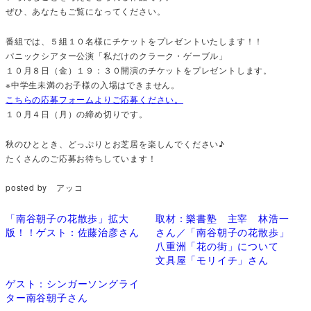
ぜひ、あなたもご覧になってください。
番組では、５組１０名様にチケットをプレゼントいたします！！
パニックシアター公演「私だけのクラーク・ゲーブル」
１０月８日（金）１９：３０開演のチケットをプレゼントします。
※中学生未満のお子様の入場はできません。
こちらの応募フォームよりご応募ください。
１０月４日（月）の締め切りです。
秋のひととき、どっぷりとお芝居を楽しんでください♪
たくさんのご応募お待ちしています！
posted by アッコ
「南谷朝子の花散歩」拡大
取材：樂書塾 主宰 林浩一
版！！ゲスト：佐藤治彦さん
さん／「南谷朝子の花散歩」
八重洲「花の街」について
文具屋「モリイチ」さん
ゲスト：シンガーソングライ
ター南谷朝子さん