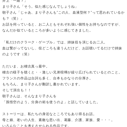
井上「一緒？」
まり子さん「そう。似た感じなんでしょうね」
朝子さん「じゃあ、まり子さんも”この人、血液型何？”って思われているか
も？（笑）」
お話を伺っていると、お二人ともそれぞれ強い個性をお持ちなのですが、
なんだか似ているところが多いように感じてきました。
「私だけのクラーク・ゲーブル」では、姉妹役を演じるお二人。
血は繋がってないし、役どころも違うんだけど、お話聴いてるだけで姉妹
のようです（笑）
ただいま、お稽古真っ最中。
稽古の様子を聴くと・・激しい兄弟喧嘩が繰り広げられているとのこと。
フランスの作品は台詞も多く、台本もかなりの分厚さ。
もちろん、まり子さんが翻訳し書かれています。
そして演出も！！
朝子さんは、そんなまり子さんを
「孫悟空のよう。分身の術を使うのよ」と話していました。
ストーリーは、私たちの身近なところでもあり得るお話。
母と娘、老いの人生、素敵な思い出、葛藤、介護、家族、愛・・・。
いろんなことを考えさせられる作品です。