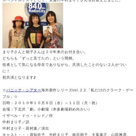
まり子さんと朝子さんは２０年来のお付き合い。
どちらも「ずっと見てたの」という間柄。
役者として気になる存在でありながら、共演したことのない２人がつい
に！
初共演となります♪
☆
パニック・シアター
海外新作シリーズvol.２２「私だけのクラーク・ゲー
ブル」☆
日時：２０１０年１０月６日（水）～１１日（月・祝）
会場：下北沢「劇」小劇場（本多劇場斜め向かい）
イザベル・ドゥ・トレド／作
中村まり子／訳
中村まり子・田村連／演出
キャスト・・・原知佐子、中村まり子、南谷朝子、大葉泰正、山田雅彦、