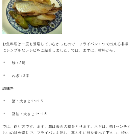
お魚料理は一度も登場していなかったので、フライパン１つで出来る非常
にシンプルなレシピをご紹介しました。では、まずは、材料から。
＊ 鯵：2尾
＊ ねぎ：2本
調味料
＊ 酒：大さじ1〜1.5
＊ 醤油：大さじ1〜1.5
では、作り方です。まず、鯵は表面の鱗をとります。ネギは、幅1センチく
らいの斜め切りで。フライパンを熱し、真ん中に鯵を並べて下さい。続い