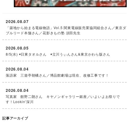
2026.08.07
「築地から始まる電線物語」Vol.5 関東電線販売業協同組合さん／東京ダ
ブルリード本舗さん／花影きもの塾 須田先生
2026.08.05
8/5(水) ◉日東タオルさん ◉立川うぃんさん&東京かわら版さん
2026.08.04
落語家 三遊亭朝橘さん／博品館劇場は現在、改修工事です！
2026.08.04
写真家 館野二朗さん キヤノンギャラリー銀座／いよいよお祭りで
す！Lookin’深川
記事アーカイブ