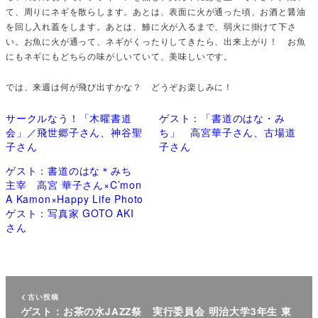
て、周りにネギを散らします。あとは、表面に火が通った頃、お酒と醤油
を回し入れ蓋をします。あとは、鯵に火が入るまで、弱火に掛けて下さ
い。お魚に火が通って、ネギがくったりしてきたら、出来上がり！ お魚
にもネギにもどちらの味がしいていて、美味しいです。
では、来週は何が飛び出すかな？ どうぞお楽しみに！
サークルなう！「木曜書道
ゲスト：「書道のはな・み
会」／飛世郷子さん、神谷聖
ち」 高宮華子さん、古場道
子さん
子さん
ゲスト：書道のはな＊みち
主宰 高宮 華子さん×C’mon
A Kamon×Happy Life Photo
ゲスト：写真家 GOTO AKI
さん
古い投稿
ゲスト：お茶の水JAZZ祭 実行委員会 明治大学3年生 東