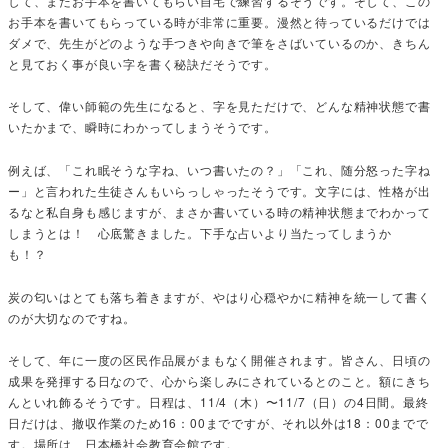
して、またお手本を書いてもらい自宅で練習するそうです。そして、この
お手本を書いてもらっている時が非常に重要。漫然と待っているだけでは
ダメで、先生がどのような手つきや向きで筆をさばいているのか、きちん
と見ておく事が良い字を書く秘訣だそうです。
そして、偉い師範の先生になると、字を見ただけで、どんな精神状態で書
いたかまで、瞬時にわかってしまうそうです。
例えば、「これ眠そうな字ね、いつ書いたの？」「これ、随分怒った字ね
ー」と言われた生徒さんもいらっしゃったそうです。文字には、性格が出
るなと私自身も感じますが、まさか書いている時の精神状態までわかって
しまうとは！ 心底驚きました。下手な占いより当たってしまうか
も！？
炭の匂いはとても落ち着きますが、やはり心穏やかに精神を統一して書く
のが大切なのですね。
そして、年に一度の区民作品展がまもなく開催されます。皆さん、日頃の
成果を発揮する日なので、心から楽しみにされているとのこと。額にきち
んといれ飾るそうです。日程は、11/4（木）〜11/7（日）の4日間。最終
日だけは、撤収作業のため16：00までですが、それ以外は18：00までで
す。場所は、日本橋社会教育会館です。