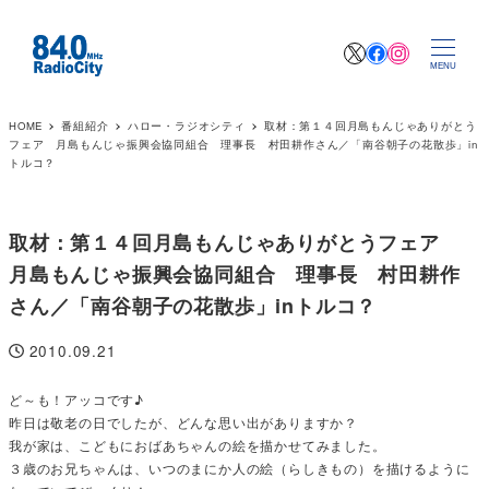
X
Facebook
Instagr
MENU
HOME
番組紹介
ハロー・ラジオシティ
取材：第１４回月島もんじゃありがとう
フェア 月島もんじゃ振興会協同組合 理事長 村田耕作さん／「南谷朝子の花散歩」in
トルコ？
取材：第１４回月島もんじゃありがとうフェア
月島もんじゃ振興会協同組合 理事長 村田耕作
さん／「南谷朝子の花散歩」inトルコ？
2010.09.21
投稿日
ど～も！アッコです♪
昨日は敬老の日でしたが、どんな思い出がありますか？
我が家は、こどもにおばあちゃんの絵を描かせてみました。
３歳のお兄ちゃんは、いつのまにか人の絵（らしきもの）を描けるように