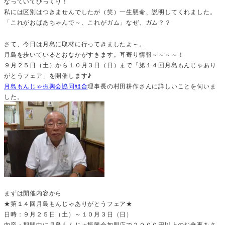
なっていてびっくり！
私には区別はつきませんでしたが（笑）一生懸命、説明してくれました。
「これがおばあちゃんで～、これがガム」なぜ、ガム？？
さて、今日は月島に取材に行ってきましたよ～。
月島を歩いているとおなかがすきます。耳寄り情報～～～～！
９月２５日（土）から１０月３日（日）まで「第１４回月島もんじゃあり
がとうフェア」を開催します♪
月島もんじゃ振興会協同組合
理事長の村田耕作さんに詳しいことを伺いま
した。
まずは開催内容から
★第１４回月島もんじゃありがとうフェア★
日時：９月２５日（土）～１０月３日（日）
内容：期間中に月島もんじゃ振興会加盟店で２０００円以上のお食事をさ