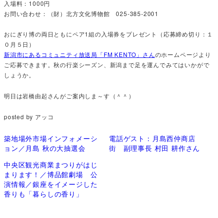
入場料：1000円
お問い合わせ：（財）北方文化博物館 025-385-2001
おにぎり博の両日ともにペア1組の入場券をプレゼント（応募締め切り：１
０月５日）
新潟市にあるコミュニティ放送局「FM KENTO」さん
のホームページより
ご応募できます。秋の行楽シーズン、新潟まで足を運んでみてはいかがで
しょうか。
明日は岩橋由起さんがご案内しま～す（＾＾）
posted by アッコ
築地場外市場インフォメーシ
電話ゲスト：月島西仲商店
ョン／月島 秋の大抽選会
街 副理事長 村田 耕作さん
中央区観光商業まつりがはじ
まります！／博品館劇場 公
演情報／銀座をイメージした
香りも「暮らしの香り」