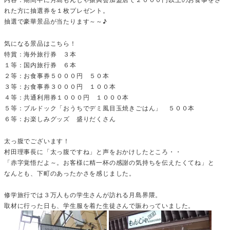
れた方に抽選券を１枚プレゼント。
抽選で豪華景品が当たります～～♪
気になる景品はこちら！
特賞：海外旅行券 ３本
１等：国内旅行券 ６本
２等：お食事券５０００円 ５０本
３等：お食事券３０００円 １００本
４等：共通利用券１０００円 １０００本
５等：ブルドック「おうちでデミ風目玉焼きごはん」 ５００本
６等：お楽しみグッズ 盛りだくさん
太っ腹でございます！
村田理事長に「太っ腹ですね」と声をおかけしたところ・・
「赤字覚悟だよ～。お客様に精一杯の感謝の気持ちを伝えたくてね」と
なんとも、下町のあったかさを感じました。
修学旅行では３万人もの学生さんが訪れる月島界隈。
取材に行った日も、学生服を着た生徒さんで賑わっていました。