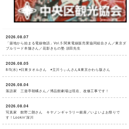
2026.08.07
「築地から始まる電線物語」Vol.5 関東電線販売業協同組合さん／東京ダ
ブルリード本舗さん／花影きもの塾 須田先生
2026.08.05
8/5(水) ◉日東タオルさん ◉立川うぃんさん&東京かわら版さん
2026.08.04
落語家 三遊亭朝橘さん／博品館劇場は現在、改修工事です！
2026.08.04
写真家 館野二朗さん キヤノンギャラリー銀座／いよいよお祭りで
す！Lookin’深川