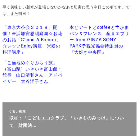
早く美味しい新米が登場しないかなあと切実に思う今日この頃です。で
は、また明日！
「東京大茶会２０１９」開
本とアートとcoffeeと☂かま
催！＠浜離宮恩賜庭園☆お花
パン＆フレンズ 産直エブリ
のお話「C’mon A Kamon」
ー from GINZA SONY
☆レッツEnjoy講座「米粉の
PARK☂観光協会特派員の
料理講座」
『大好き中央区』
「ご当地めぐりぶらり旅」
（富山県）いきいき富山館：
館長 山口清和さん・アドバ
イザー 大谷洋子さん
古い投稿
取材：「こどもエコクラブ」「いきものみっけ」につい
て 財団法…