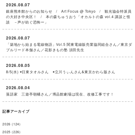
2026.08.07
銀座熊本館からのお知らせ / Art Focus @ Tokyo / 観光協会特派員
の大好き中央区！ / 本の森ちゅうおう「オカルトの森 vol.4 講談と怪
談 －声が紡ぐ恐怖ー」
2026.08.07
「築地から始まる電線物語」Vol.5 関東電線販売業協同組合さん／東京ダ
ブルリード本舗さん／花影きもの塾 須田先生
2026.08.05
8/5(水) ◉日東タオルさん ◉立川うぃんさん&東京かわら版さん
2026.08.04
落語家 三遊亭朝橘さん／博品館劇場は現在、改修工事です！
記事アーカイブ
2026
(124)
2025
(226)