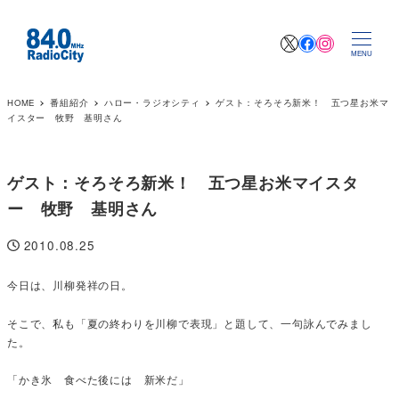
X
Facebook
Instagr
MENU
HOME
番組紹介
ハロー・ラジオシティ
ゲスト：そろそろ新米！ 五つ星お米マ
イスター 牧野 基明さん
ゲスト：そろそろ新米！ 五つ星お米マイスタ
ー 牧野 基明さん
2010.08.25
投稿日
今日は、川柳発祥の日。
そこで、私も「夏の終わりを川柳で表現」と題して、一句詠んでみまし
た。
「かき氷 食べた後には 新米だ」