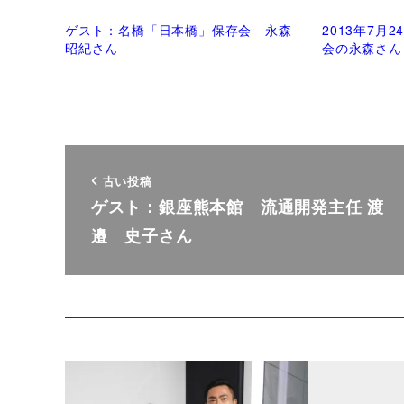
ゲスト：名橋「日本橋」保存会 永森
2013年7月
昭紀さん
会の永森さん
古い投稿
ゲスト：銀座熊本館 流通開発主任 渡
邉 史子さん