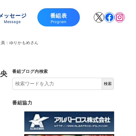
メッセージ
番組表
X
Faceboo
Insta
Message
Program
派員：ゆりかもめさん
中央
番組ブログ内検索
検索
番組協力