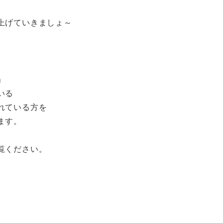
上げていきましょ～
」
いる
れている方を
ます。
覧ください。