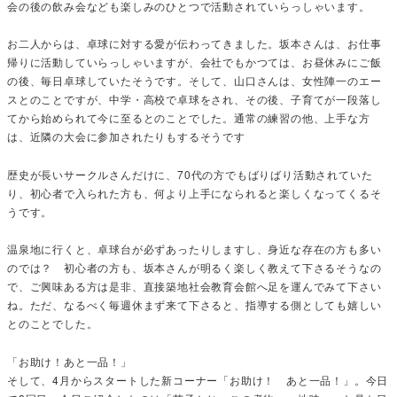
会の後の飲み会なども楽しみのひとつで活動されていらっしゃいます。
お二人からは、卓球に対する愛が伝わってきました。坂本さんは、お仕事
帰りに活動していらっしゃいますが、会社でもかつては、お昼休みにご飯
の後、毎日卓球していたそうです。そして、山口さんは、女性陣一のエー
スとのことですが、中学・高校で卓球をされ、その後、子育てが一段落し
てから始められて今に至るとのことでした。通常の練習の他、上手な方
は、近隣の大会に参加されたりもするそうです
歴史が長いサークルさんだけに、70代の方でもばりばり活動されていた
り、初心者で入られた方も、何より上手になられると楽しくなってくるそ
うです。
温泉地に行くと、卓球台が必ずあったりしますし、身近な存在の方も多い
のでは？ 初心者の方も、坂本さんが明るく楽しく教えて下さるそうなの
で、ご興味ある方は是非、直接築地社会教育会館へ足を運んでみて下さい
ね。ただ、なるべく毎週休まず来て下さると、指導する側としても嬉しい
とのことでした。
「お助け！あと一品！」
そして、4月からスタートした新コーナー「お助け！ あと一品！」。今日