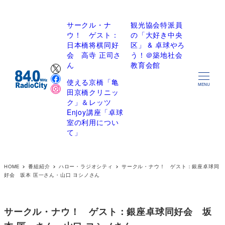
サークル・ナ
観光協会特派員
ウ！ ゲスト：
の「大好き中央
日本橋将棋同好
区」 & 卓球やろ
会 高寺 正司さ
う！＠築地社会
X
ん
教育会館
Facebook
使える京橋「亀
Instagram
MENU
田京橋クリニッ
ク」＆レッツ
Enjoy講座「卓球
室の利用につい
て」
HOME
番組紹介
ハロー・ラジオシティ
サークル・ナウ！ ゲスト：銀座卓球同
好会 坂本 匡一さん・山口 ヨシノさん
サークル・ナウ！ ゲスト：銀座卓球同好会 坂