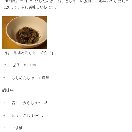
で8回目。今日ご紹介したのは「茄子とじゃこの煮物」。地味ぃ〜な見た目
に反して、実に美味しい奴です。
では、早速材料からご紹介です。
＊ 茄子：3〜6本
＊ ちりめんじゃこ：適量
調味料
＊ 醤油：大さじ１〜1.5
＊ 酒：大さじ１〜1.5
＊ ごま油