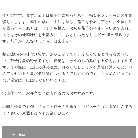
作り方です。まず、茄子は縦半分に切ったあと、幅１センチくらいの斜め
切りにします。厚手の鍋にごま油を熱し、茄子を炒めて下さい。全体に油
が回ったら、あとは、じゃこを投入。お水を茄子の半分くらいまで入れ、
あとはその他調味料を全部入れて、おとしぶたをして10〜15分煮込みま
す。茄子がしんなりしたら、出来上がり！
割と濃いめの味付けです。あったかくても、冷たくてもどちらも美味し
い。茄子は夏の野菜ですが、夏場は、そうめんの具にするのもおすすめで
す。その際は、上記の具の他に、おろしたしょうがを最後に添えると、味
のアクセントと夏バテ対策にもなるのでおすすめです。ちりめんじゃこが
ない場合は、にぼしでもいいですよ。
沢山作って、お弁当などに入れるのもおすすめです。
地味な外見ですが、じゃこと茄子の見事なコンビネーションを楽しんでみ
て下さい。来週もどうぞお楽しみに♪
古い投稿