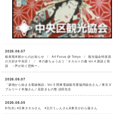
2026.08.07
銀座熊本館からのお知らせ / Art Focus @ Tokyo / 観光協会特派員
の大好き中央区！ / 本の森ちゅうおう「オカルトの森 vol.4 講談と怪
談 －声が紡ぐ恐怖ー」
2026.08.07
「築地から始まる電線物語」Vol.5 関東電線販売業協同組合さん／東京ダ
ブルリード本舗さん／花影きもの塾 須田先生
2026.08.05
8/5(水) ◉日東タオルさん ◉立川うぃんさん&東京かわら版さん