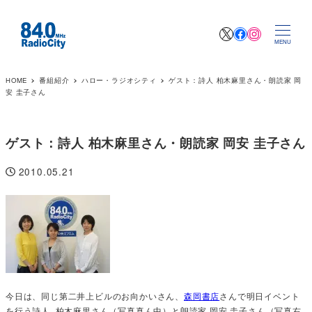
X
Facebook
Instagr
MENU
HOME
番組紹介
ハロー・ラジオシティ
ゲスト：詩人 柏木麻里さん・朗読家 岡
安 圭子さん
ゲスト：詩人 柏木麻里さん・朗読家 岡安 圭子さん
2010.05.21
投稿日
今日は、同じ第二井上ビルのお向かいさん、
森岡書店
さんで明日イベント
を行う詩人 柏木麻里さん（写真真ん中）と朗読家 岡安 圭子さん（写真右