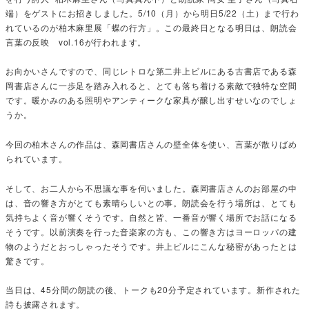
端）をゲストにお招きしました。5/10（月）から明日5/22（土）まで行わ
れているのが柏木麻里展「蝶の行方」。この最終日となる明日は、朗読会
言葉の反映 vol.16が行われます。
お向かいさんですので、同じレトロな第二井上ビルにある古書店である森
岡書店さんに一歩足を踏み入れると、とても落ち着ける素敵で独特な空間
です。暖かみのある照明やアンティークな家具が醸し出すせいなのでしょ
うか。
今回の柏木さんの作品は、森岡書店さんの壁全体を使い、言葉が散りばめ
られています。
そして、お二人から不思議な事を伺いました。森岡書店さんのお部屋の中
は、音の響き方がとても素晴らしいとの事。朗読会を行う場所は、とても
気持ちよく音が響くそうです。自然と皆、一番音が響く場所でお話になる
そうです。以前演奏を行った音楽家の方も、この響き方はヨーロッパの建
物のようだとおっしゃったそうです。井上ビルにこんな秘密があったとは
驚きです。
当日は、45分間の朗読の後、トークも20分予定されています。新作された
詩も披露されます。