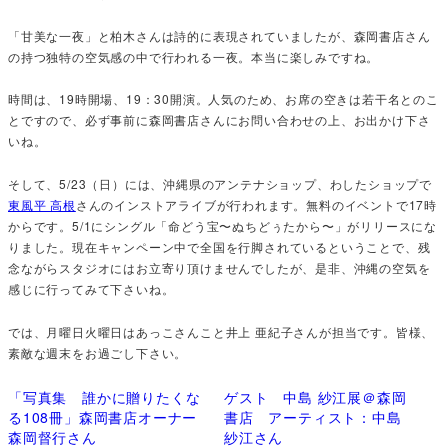
「甘美な一夜」と柏木さんは詩的に表現されていましたが、森岡書店さん
の持つ独特の空気感の中で行われる一夜。本当に楽しみですね。
時間は、19時開場、19：30開演。人気のため、お席の空きは若干名とのこ
とですので、必ず事前に森岡書店さんにお問い合わせの上、お出かけ下さ
いね。
そして、5/23（日）には、沖縄県のアンテナショップ、わしたショップで
東風平 高根
さんのインストアライブが行われます。無料のイベントで17時
からです。5/1にシングル「命どう宝〜ぬちどぅたから〜」がリリースにな
りました。現在キャンペーン中で全国を行脚されているということで、残
念ながらスタジオにはお立寄り頂けませんでしたが、是非、沖縄の空気を
感じに行ってみて下さいね。
では、月曜日火曜日はあっこさんこと井上 亜紀子さんが担当です。皆様、
素敵な週末をお過ごし下さい。
「写真集 誰かに贈りたくな
ゲスト 中島 紗江展＠森岡
る108冊」森岡書店オーナー
書店 アーティスト：中島
森岡督行さん
紗江さん