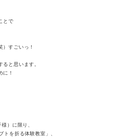
ことで
笑）すごいっ！
すると思います。
めに！
子様）に限り、
カブトを折る体験教室」、