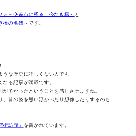
２＞～交差点に残る、今なき橋～
と
き橋の名残～
です。
！
ような歴史に詳しくない人でも
くなる記事が満載です。
川が多かったということを感じさせますね。
り、昔の姿を思い浮かべたり想像したりするのも
店街訪問」
を書かれています。