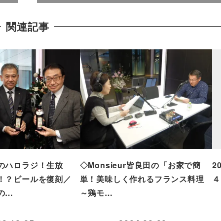
関連記事
のハロラジ！生放
◇Monsieur皆良田の「お家で簡
2
！？ビールを復刻／
単！美味しく作れるフランス料理
４
の…
～鶏モ…