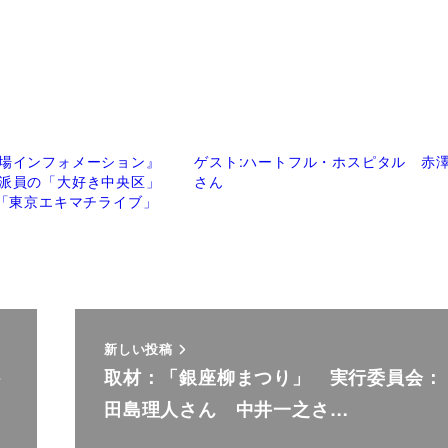
場インフォメーション』
ゲスト:ハートフル・ホスピタル 赤
派員の「大好き中央区」
さん
「「東京エキマチライブ」
新しい投稿
ト
取材：「銀座柳まつり」 実行委員会：
田島理人さん 中井一之さ…