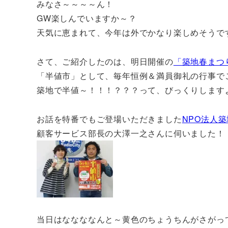
みなさ～～～～ん！
GW楽しんでいますか～？
天気に恵まれて、今年は外でかなり楽しめそうで
さて、ご紹介したのは、明日開催の
「築地春まつ
「半値市」として、毎年恒例＆満員御礼の行事で
築地で半値～！！！？？？って、びっくりします
お話を特番でもご登場いただきました
NPO法人
顧客サービス部長の大澤一之さんに伺いました！
当日はななななんと～黄色のちょうちんがさがっ