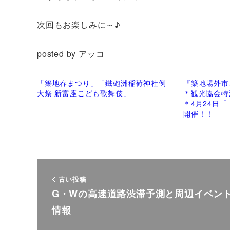
次回もお楽しみに～♪
posted by アッコ
「築地春まつり」「鐵砲洲稲荷神社例
『築地場外市
大祭 新富座こども歌舞伎」
＊観光協会特
＊4月24日
開催！！
古い投稿
G・Wの高速道路渋滞予測と周辺イベン
情報