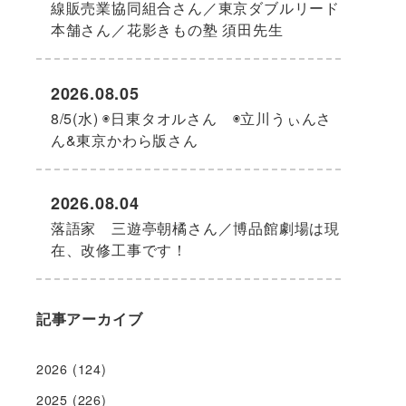
線販売業協同組合さん／東京ダブルリード
本舗さん／花影きもの塾 須田先生
2026.08.05
8/5(水) ◉日東タオルさん ◉立川うぃんさ
ん&東京かわら版さん
2026.08.04
落語家 三遊亭朝橘さん／博品館劇場は現
在、改修工事です！
記事アーカイブ
2026
(124)
2025
(226)