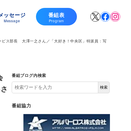
メッセージ
番組表
X
Faceboo
Insta
Message
Program
ービス部長 大澤一之さん／「大好き！中央区」特派員：写
議会
番組ブログ内検索
いさ
検索
番組協力