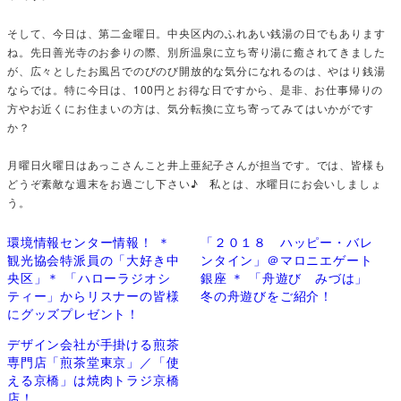
そして、今日は、第二金曜日。中央区内のふれあい銭湯の日でもあります
ね。先日善光寺のお参りの際、別所温泉に立ち寄り湯に癒されてきました
が、広々としたお風呂でのびのび開放的な気分になれるのは、やはり銭湯
ならでは。特に今日は、100円とお得な日ですから、是非、お仕事帰りの
方やお近くにお住まいの方は、気分転換に立ち寄ってみてはいかがです
か？
月曜日火曜日はあっこさんこと井上亜紀子さんが担当です。では、皆様も
どうぞ素敵な週末をお過ごし下さい♪ 私とは、水曜日にお会いしましょ
う。
環境情報センター情報！ ＊
「２０１８ ハッピー・バレ
観光協会特派員の「大好き中
ンタイン」＠マロニエゲート
央区」＊ 「ハローラジオシ
銀座 ＊ 「舟遊び みづは」
ティー」からリスナーの皆様
冬の舟遊びをご紹介！
にグッズプレゼント！
デザイン会社が手掛ける煎茶
専門店「煎茶堂東京」／「使
える京橋」は焼肉トラジ京橋
店！