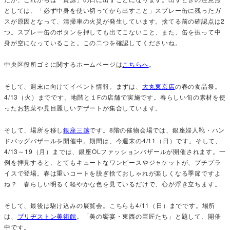
としては、「必ず中身を使い切ってから出すこと」スプレー缶に残ったガ
スが原因となって、清掃車の火災が発生しています。捨てる前の確認点は2
つ。スプレー缶のボタンを押しても出てこないこと、また、缶を振って中
身が空になっていること。この二つを確認してくださいね。
中央区役所ゴミに関するホームページは
こちらへ
。
そして、週末に向けてイベント情報。まずは、
大丸東京店
の春の食品祭。
4/13（火）までです。地階と１Fの店舗で実施です。春らしい旬の素材を使
ったお惣菜や見目麗しいデザートが集合しています。
そして、場所を移し
銀座三越
です。8階の催物会場では、銀座婦人靴・ハン
ドバッグバザールを開催中。期間は、今週末の4/11（日）です。そして、
4/13～19（月）までは、銀座OLファッションバザールが開催されます。一
例を拝見すると、とてもキュートなワンピースやジャケットが、プチプラ
イスで登場。春は重いコートを脱ぎ捨ておしゃれが楽しくなる季節ですよ
ね？ 春らしい明るく軽やかな色を見ているだけで、心が浮き立ちます。
そして、最後は駆け込みの展覧会。こちらも4/11（日）までです。場所
は、
ブリヂストン美術館
。「美の饗宴・東西の巨匠たち」と題して、開催
中です。