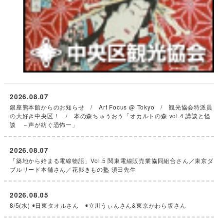
2026.08.07
銀座熊本館からのお知らせ / Art Focus @ Tokyo / 観光協会特派員
の大好き中央区！ / 本の森ちゅうおう「オカルトの森 vol.4 講談と怪
談 －声が紡ぐ恐怖ー」
2026.08.07
「築地から始まる電線物語」Vol.5 関東電線販売業協同組合さん／東京ダ
ブルリード本舗さん／花影きもの塾 須田先生
2026.08.05
8/5(水) ◉日東タオルさん ◉立川うぃんさん&東京かわら版さん