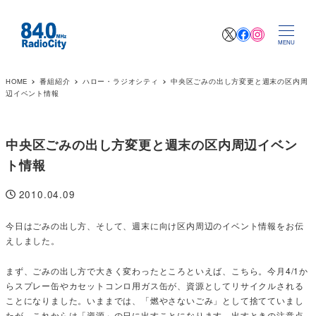
X
Facebook
Instagr
MENU
HOME
番組紹介
ハロー・ラジオシティ
中央区ごみの出し方変更と週末の区内周
辺イベント情報
中央区ごみの出し方変更と週末の区内周辺イベン
ト情報
2010.04.09
投稿日
今日はごみの出し方、そして、週末に向け区内周辺のイベント情報をお伝
えしました。
まず、ごみの出し方で大きく変わったところといえば、こちら。今月4/1か
らスプレー缶やカセットコンロ用ガス缶が、資源としてリサイクルされる
ことになりました。いままでは、「燃やさないごみ」として捨てていまし
たが、これからは「資源」の日に出すことになります。出すときの注意点