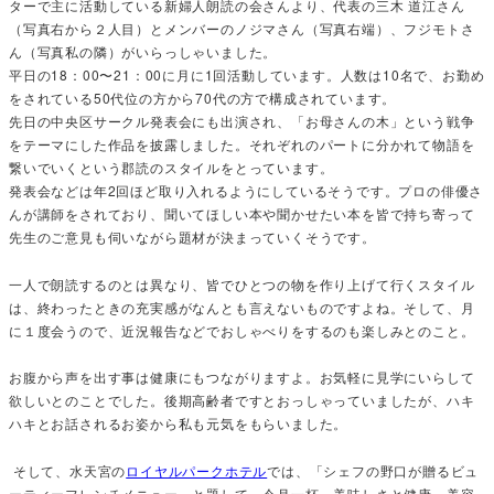
ターで主に活動している新婦人朗読の会さんより、代表の三木 道江さん
（写真右から２人目）とメンバーのノジマさん（写真右端）、フジモトさ
ん（写真私の隣）がいらっしゃいました。
平日の18：00〜21：00に月に1回活動しています。人数は10名で、お勤め
をされている50代位の方から70代の方で構成されています。
先日の中央区サークル発表会にも出演され、「お母さんの木」という戦争
をテーマにした作品を披露しました。それぞれのパートに分かれて物語を
繋いでいくという郡読のスタイルをとっています。
発表会などは年2回ほど取り入れるようにしているそうです。プロの俳優さ
んが講師をされており、聞いてほしい本や聞かせたい本を皆で持ち寄って
先生のご意見も伺いながら題材が決まっていくそうです。
一人で朗読するのとは異なり、皆でひとつの物を作り上げて行くスタイル
は、終わったときの充実感がなんとも言えないものですよね。そして、月
に１度会うので、近況報告などでおしゃべりをするのも楽しみとのこと。
お腹から声を出す事は健康にもつながりますよ。お気軽に見学にいらして
欲しいとのことでした。後期高齢者ですとおっしゃっていましたが、ハキ
ハキとお話されるお姿から私も元気をもらいました。
そして、水天宮の
ロイヤルパークホテル
では、「シェフの野口が贈るビュ
ーティーフレンチメニュー」と題して、今月一杯、美味しさと健康、美容