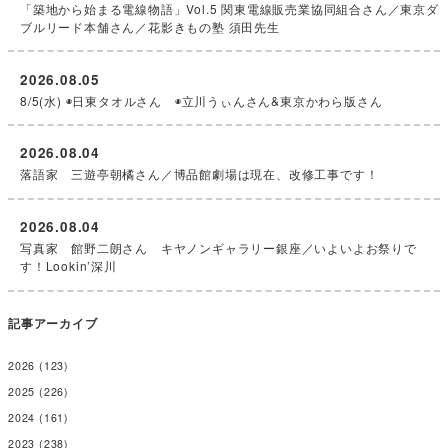
「築地から始まる電線物語」Vol.5 関東電線販売業協同組合さん／東京ダ
ブルリード本舗さん／花影きもの塾 須田先生
2026.08.05
8/5(水) ◉日東タオルさん ◉立川うぃんさん&東京かわら版さん
2026.08.04
落語家 三遊亭朝橘さん／博品館劇場は現在、改修工事です！
2026.08.04
写真家 館野二朗さん キヤノンギャラリー銀座／いよいよお祭りで
す！Lookin’深川
記事アーカイブ
2026
(123)
2025
(226)
2024
(161)
2023
(238)