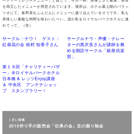
を両立したメニューが用意されています。場所は、ホテル最上階のパラッ
ツオにて。春野菜をふんだんにメニューに盛り込んでいるそうです。私も
美味しい素敵な時間を味わいた〜い。誰か私をロイヤルパークホテルに連
れてって。（笑）
サークル・ナウ！ ゲスト：
サークルナウ・声優・ナレー
紅扇花の会 枝村 知香子さん
ターの黒沢良さんが講師を務
める朗読サークル「銀座倶楽
部」
第１９回「チャリティーバザ
ー」＠ロイヤルパークホテル
日本橋 & レッツEnjoy講座
＆ 中央区 アンテナショッ
プ スタンプラリー！
古い投稿
2010作り手の販売会「伝承の会」京の振り袖会