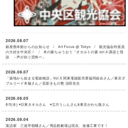
2026.08.07
銀座熊本館からのお知らせ / Art Focus @ Tokyo / 観光協会特派員
の大好き中央区！ / 本の森ちゅうおう「オカルトの森 vol.4 講談と怪
談 －声が紡ぐ恐怖ー」
2026.08.07
「築地から始まる電線物語」Vol.5 関東電線販売業協同組合さん／東京ダ
ブルリード本舗さん／花影きもの塾 須田先生
2026.08.05
8/5(水) ◉日東タオルさん ◉立川うぃんさん&東京かわら版さん
2026.08.04
落語家 三遊亭朝橘さん／博品館劇場は現在、改修工事です！