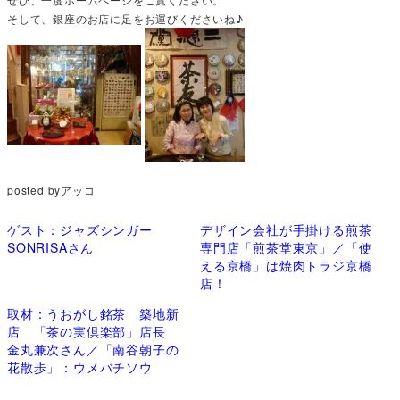
そして、銀座のお店に足をお運びくださいね♪
posted byアッコ
ゲスト：ジャズシンガー
デザイン会社が手掛ける煎茶
SONRISAさん
専門店「煎茶堂東京」／「使
える京橋」は焼肉トラジ京橋
店！
取材：うおがし銘茶 築地新
店 「茶の実倶楽部」店長
金丸兼次さん／「南谷朝子の
花散歩」：ウメバチソウ