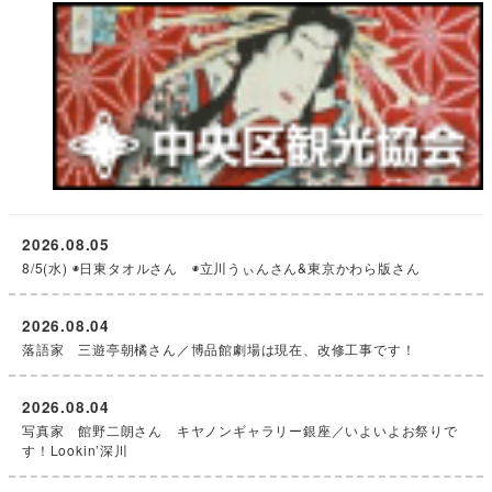
2026.08.05
8/5(水) ◉日東タオルさん ◉立川うぃんさん&東京かわら版さん
2026.08.04
落語家 三遊亭朝橘さん／博品館劇場は現在、改修工事です！
2026.08.04
写真家 館野二朗さん キヤノンギャラリー銀座／いよいよお祭りで
す！Lookin’深川