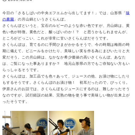
投稿日
今日の「さるしばいの中央エフエムから出してます！」では、山形県「
味
の農園
」の月山錦というさくらんぼ。
さくらんぼというと、宝石のルビーのような赤い色ですが、月山錦は、黄
色い色が特徴。黄色だと、酸っぱいのか！？ と思うかもしれませんが、
ところがどっこい、これが非常に甘いさくらんぼだそうです。
さくらんぼは、育てるのに手間ひまがかかるそうで、今の時期は梅雨の時
期に備えて、ビニールをかけたり、美味しい実を作る為にまびいたりと大
変だそう。この月山錦は、なかなか希少価値の高いさくらんぼ。あなた
は、ご覧になった事ありますか？ 地元山形県の方でもご存知ない方もい
らっしゃるそうです。
さくらんぼは、加工品でも色々あって、ジュースの他、お漬け物にしたり
もするそうです。さくらんぼのお漬け物！ 初耳だったので、びっくり。
伊原さんのお話では、さくらんぼもジュースにするのは、難しかったそう
なのですが、試行錯誤の結果、完熟の物を使う事で美味しい物が出来上が
ったそうです。