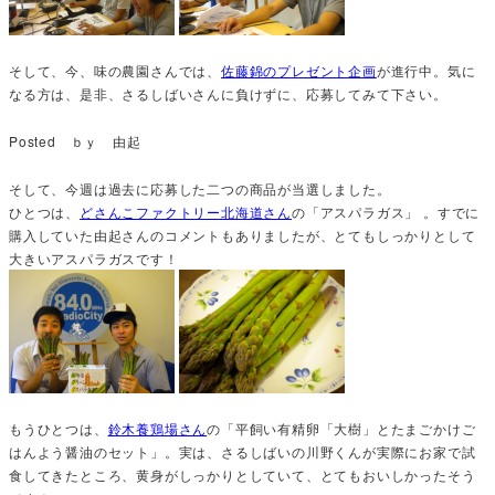
そして、今、味の農園さんでは、
佐藤錦のプレゼント企画
が進行中。気に
なる方は、是非、さるしばいさんに負けずに、応募してみて下さい。
Posted ｂｙ 由起
そして、今週は過去に応募した二つの商品が当選しました。
ひとつは、
どさんこファクトリー北海道さん
の「アスパラガス」 。すでに
購入していた由起さんのコメントもありましたが、とてもしっかりとして
大きいアスパラガスです！
もうひとつは、
鈴木養鶏場さん
の「平飼い有精卵「大樹」とたまごかけご
はんよう醤油のセット」。実は、さるしばいの川野くんが実際にお家で試
食してきたところ、黄身がしっかりとしていて、とてもおいしかったそう