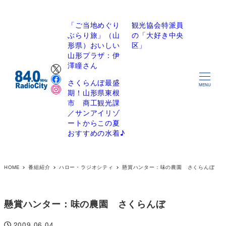
「ご当地めぐり
観光協会特派員
ぶらり旅」（山
の「大好き中央
形県）おいしい
区」
山形プラザ：伊
X
澤瞳さん
Facebook
さくらんぼ最盛
Instagram
MENU
期！山形県東根
市 商工観光課
／サンアイリゾ
ートからこの夏
おすすめの水着♪
HOME
番組紹介
ハロー・ラジオシティ
懸賞ハンター：味の農園 さくらんぼ
懸賞ハンター：味の農園 さくらんぼ
2009.06.04