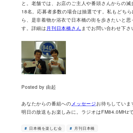
と。老舗では、お店のご主人や番頭さんからの滅
18
名。応募者多数の場合は抽選です。私もどちら
ら、是非着物か浴衣で日本橋の街を歩きたいと思
す。詳細は
月刊日本橋さん
までお問い合わせ下さ
Posted by 由起
あなたからの番組への
メッセージ
お待ちしていま
明日の放送もお楽しみに。ラジオはFM84.0MHz
日本橋を楽しむ会
月刊日本橋