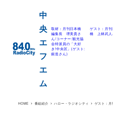
取材：月刊日本橋
ゲスト：月刊
編集長 堺美貴さ
橋 上林武人
ん/コーナー:観光協
会特派員の「大好
き!中央区」(ゲスト:
銀造さん)
HOME
番組紹介
ハロー・ラジオシティ
ゲスト：月