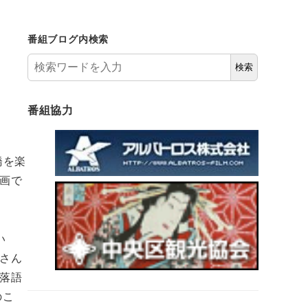
番組ブログ内検索
検索
番組協力
橋を楽
画で
い
さん
落語
のこ