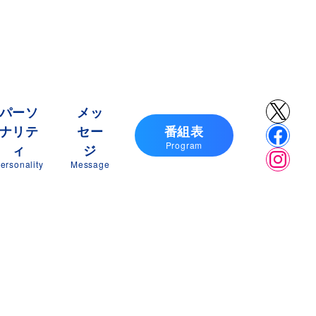
X
パーソ
メッ
ナリテ
セー
番組表
Faceb
Program
ィ
ジ
Insta
ersonality
Message