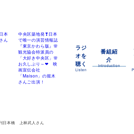
日本
中央区築地発❣日本
さん
で唯一の演芸情報誌
『東京かわら版』🌸
ラジ
番組紹
観光協会特派員の
オを
「大好き中央区」🌸
介
聴く
お久しぶり～❤ 映
Introduction
画宣伝会社
Listen
P
「Maison」の堀木
さんご出演！
刊日本橋 上林武人さん