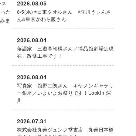
2026.08.05
ース
8/5(水) ◉日東タオルさん ◉立川うぃんさ
なった
ん&東京かわら版さん
みま
2026.08.04
落語家 三遊亭朝橘さん／博品館劇場は現
在、改修工事です！
2026.08.04
写真家 館野二朗さん キヤノンギャラリ
ー銀座／いよいよお祭りです！Lookin’深
川
2026.07.31
株式会社丸善ジュンク堂書店 丸善日本橋