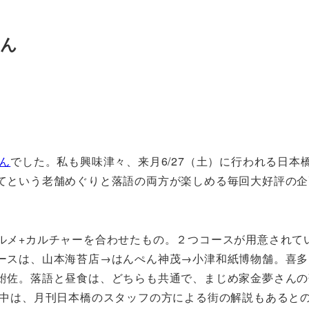
さん
ん
でした。私も興味津々、来月
6/27
（土）に行われる日本
てという老舗めぐりと落語の両方が楽しめる毎回大好評の企
ルメ
+
カルチャーを合わせたもの。２つコースが用意されて
ースは、山本海苔店→はんぺん神茂→小津和紙博物舗。喜多
鮒佐。落語
と昼食は、どちらも共通で、まじめ家金夢さんの
中は、月刊日本橋のスタッフの方による街の解説もあると