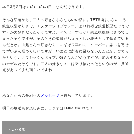
本日3月2日はミ(3)ニ(2)の日、なんだそうです。
そんな話題から、二人の好きな小さなものの話に。TETSUは小さいころ、
鉄道模型が好きで、エヌゲージ（プラレールより精巧な鉄道模型だそうで
す）が大好きだったそうですよ。今では、すっかり鉄道模型熱はさめてし
まったそうですが、そのときの知識がちょっとした雑学として覚えている
んだとか。由起さんの好きなミニ…ずばり車のミニクーパー。思いを寄せ
てずいぶん経つらしいですが、いまだに所有に至らないんだとか。どちら
かというとクラシックなタイプが好きなんだそうですが、購入するなら今
のモデルだそうです。二人の好きなミニは乗り物だったというのが、共通
点があってまた面白いですね！
あなたからの番組への
メッセージ
お待ちしています。
明日の放送もお楽しみに。ラジオはFM84.0MHzで！
古い投稿