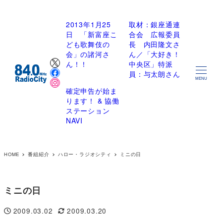
2013年1月25
取材：銀座通連
日 「新富座こ
合会 広報委員
ども歌舞伎の
長 内田隆文さ
会」の諸河さ
ん／「大好き！
X
ん！！
中央区」特派
Facebook
員：与太朗さん
Instagram
MENU
確定申告が始ま
ります！ & 協働
ステーション
NAVI
HOME
番組紹介
ハロー・ラジオシティ
ミニの日
ミニの日
2009.03.02
2009.03.20
投稿日
更新日