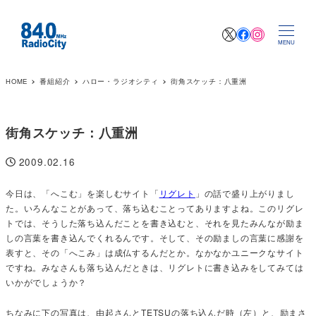
X
Facebook
Instagr
MENU
HOME
番組紹介
ハロー・ラジオシティ
街角スケッチ：八重洲
街角スケッチ：八重洲
2009.02.16
投稿日
今日は、「へこむ」を楽しむサイト「
リグレト
」の話で盛り上がりまし
た。いろんなことがあって、落ち込むことってありますよね。このリグレ
トでは、そうした落ち込んだことを書き込むと、それを見たみんなが励ま
しの言葉を書き込んでくれるんです。そして、その励ましの言葉に感謝を
表すと、その「へこみ」は成仏するんだとか。なかなかユニークなサイト
ですね。みなさんも落ち込んだときは、リグレトに書き込みをしてみては
いかがでしょうか？
ちなみに下の写真は、由起さんとTETSUの落ち込んだ時（左）と、励まさ