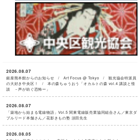
2026.08.07
銀座熊本館からのお知らせ / Art Focus @ Tokyo / 観光協会特派員
の大好き中央区！ / 本の森ちゅうおう「オカルトの森 vol.4 講談と怪
談 －声が紡ぐ恐怖ー」
2026.08.07
「築地から始まる電線物語」Vol.5 関東電線販売業協同組合さん／東京ダ
ブルリード本舗さん／花影きもの塾 須田先生
2026.08.05