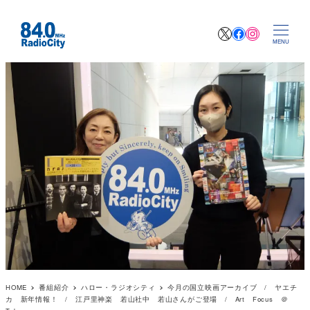
X
Facebook
Instagr
MENU
HOME
番組紹介
ハロー・ラジオシティ
今月の国立映画アーカイブ / ヤエチ
カ 新年情報！ / 江戸里神楽 若山社中 若山さんがご登場 / Art Focus ＠