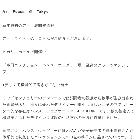
Art Focus ＠ Tokyo
新年最初のアート展開催情報！
アートライターのヒロさんがご紹介くださいます。
ヒカリエホールで開催中
「織田コレクション ハンス・ウェグナー展 至高のクラフツマンシッ
プ」
●美しくて機能的で飽きがこない椅子
ミッドセンチュリーのデンマークでは消費者の観点から物事が生み出され
た背景があり、次々に優れたデザイナーが誕生しました。その中でもリー
ダー的な存在がハンス・ウェグナー（1914-2007年）です。彼の普遍的で
機能美に溢れたデザインは北欧の生活文化の発展に貢献しました。
同展には、ハンス・ウェグナーに惚れ込んだ椅子研究者の織田憲嗣さんが
体系的に収集したコレクションから160点の椅子が出品されています。時