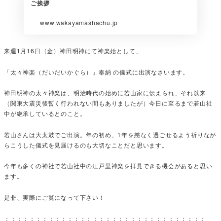
ご挨拶
www.wakayamashachu.jp
来週1月16日（金）神田明神にて神楽始として、
「太々神楽（だいだいかぐら）」奉納 の儀式に出演なさいます。
神田明神の太々神楽は、明治時代の始めに若山家に伝えられ、それ以来
（関東大震災後暫く行われない間もありましたが）今日に至るまで若山社
中が継承しているとのこと。
若山さんは大太鼓でご出演。年の初め、1年を恙なく過ごせるよう祈りなが
らこうした儀式を見届けるのも大切なことだと思います。
今年も多くの神社で若山社中の江戸里神楽を拝見できる機会があると思い
ます。
是非、実際にご覧になって下さい！
：：：：：：：：：：：：：：：：：：：：：：：：：：：：：：：：