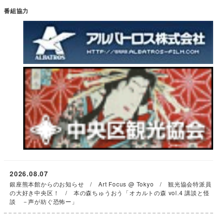
番組協力
2026.08.07
銀座熊本館からのお知らせ / Art Focus @ Tokyo / 観光協会特派員
の大好き中央区！ / 本の森ちゅうおう「オカルトの森 vol.4 講談と怪
談 －声が紡ぐ恐怖ー」