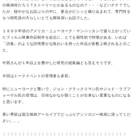
の映画何だろう？ストーリーとかあるものなの？・・・などハテナ？でし
たが、穏やかなお話ぶりの中に、要点がピシッと織り込まれて、専門性を
もつ研究員の方らしいとても興味深いお話でした。
１９６０年頃のアメリカ・ニューヨーク・マンハッタンで盛り上がってい
たフィルム映像作品制作を起点に、とても個性的で特徴がある、いわば
「詩集」のような詩情豊かな味わいを持った作品が多数上映されるとのこ
と。
中西さんが１年以上を費やした研究の総集編とも言えそうです。
今回はトークイベントの登壇者も多彩。
特にニューヨークと繋いで、ジョン・クラックスマン氏やジェド・ラブフ
ォーゲル氏の登壇は、日頃なかなか聴くことが出来ない貴重なものになる
と思います。
寒い季節は国立映画アーカイブでどっぷりアンソロジー映画に浸ってくだ
さい。。。
：：：：：：：：：：：：：：：：：：：：：：：：：：：：：：：：