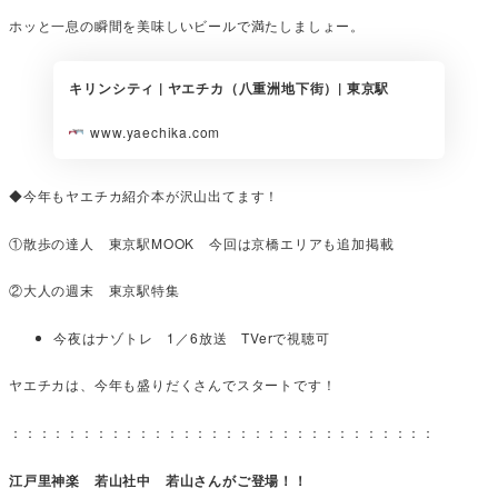
ホッと一息の瞬間を美味しいビールで満たしましょー。
キリンシティ | ヤエチカ（八重洲地下街）| 東京駅
www.yaechika.com
◆今年もヤエチカ紹介本が沢山出てます！
①散歩の達人 東京駅MOOK 今回は京橋エリアも追加掲載
②大人の週末 東京駅特集
今夜はナゾトレ 1／6放送 TVerで視聴可
ヤエチカは、今年も盛りだくさんでスタートです！
：：：：：：：：：：：：：：：：：：：：：：：：：：：：：：
江戸里神楽 若山社中 若山さんがご登場！！