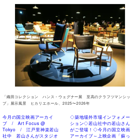
「織田コレクション ハンス・ウェグナー展 至高のクラフツマンシッ
プ」展示風景 ヒカリエホール、2025〜2026年
今月の国立映画アーカイ
◇築地場外市場インフォメー
ブ / Art Focus @
ション◇若山社中の若山さん
Tokyo / 江戸里神楽若山
がご登場！◇今月の国立映画
社中 若山さんがスタジオ
アーカイブ～上映企画「蘇っ