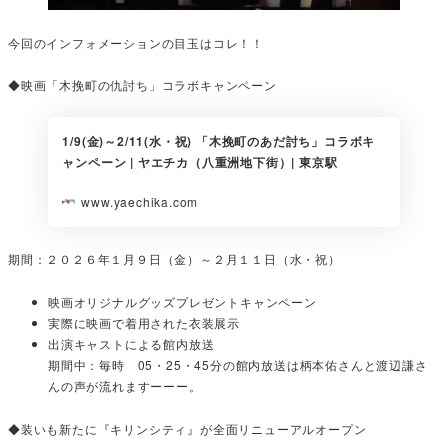
今回のインフォメーションの目玉はコレ！！
◆映画「木挽町の仇討ち」コラボキャンペーン
1/9(金)～2/11(水・祝) 「木挽町のあだ討ち」コラボキ
ャンペーン | ヤエチカ（八重洲地下街）| 東京駅
www.yaechika.com
期間：２０２６年１月９日（金）～２月１１日（水・祝）
映画オリジナルグッズプレゼントキャンペーン
実際に映画で着用された衣装展示
出演キャストによる館内放送
期間中：毎時 05・25・45分の館内放送は柄本佑さんと渡辺謙さ
んの声が流れますーーー。
◆装いも新たに『キリンシティ』が全面リニューアルオープン