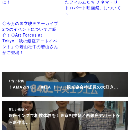
に！
たフィルムたち チネマ・リ
トロバート映画祭」について
～
◇今月の国立映画アーカイブ
2つのイベントについてご紹
介！◇Art Forcus at
Tokyo「秋の銀座アートイベ
ント」◇若山社中の若山さん
がご登場！
古い投稿
！AMAZING GINZA ！ / 観光協会特派員の大好き…
新しい投稿
銀座インズで相撲体験を！東京相撲祭／西銀座デパートか
ら新作水…