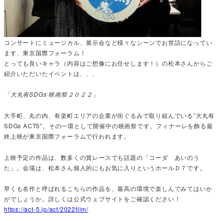
コンサートにミュージカル、展示会など様々なシーンでお世話になってい
ます、東京国際フォーラム！
とっても良いキャラ（内容はご想像にお任せします！）の松本さんからご
紹介いただいたイベントは、、、
「大丸有SDGs 映画祭２０２２」
大手町、丸の内、有楽町エリアの企業が街ぐるみで取り組んでいる”大丸有
SDGs ACT5″。その一環として開催中の映画祭です。フィナーレを飾る最
終上映が東京国際フォーラムで行われます。
上映予定の作品は、数多くの賞レースでも話題の「コーダ あいのう
た」。会場は、松本さん個人的にもお気に入りというホールＤ７です。
早くも名作と呼ばれるこちらの作品を、最高の環境で楽しんでみてはいか
がでしょうか。詳しくは公式ウェブサイトをご確認ください！
https://act-5.jp/act/2022film/