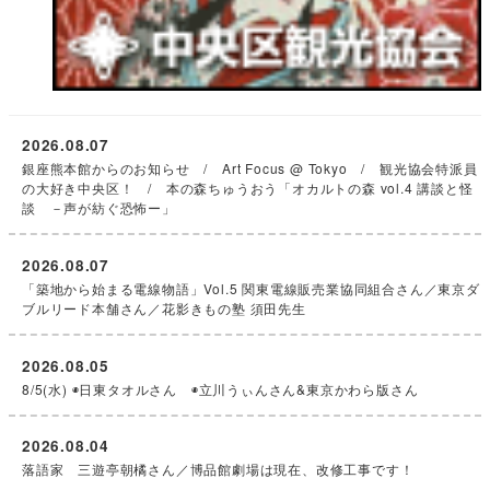
2026.08.07
銀座熊本館からのお知らせ / Art Focus @ Tokyo / 観光協会特派員
の大好き中央区！ / 本の森ちゅうおう「オカルトの森 vol.4 講談と怪
談 －声が紡ぐ恐怖ー」
2026.08.07
「築地から始まる電線物語」Vol.5 関東電線販売業協同組合さん／東京ダ
ブルリード本舗さん／花影きもの塾 須田先生
2026.08.05
8/5(水) ◉日東タオルさん ◉立川うぃんさん&東京かわら版さん
2026.08.04
落語家 三遊亭朝橘さん／博品館劇場は現在、改修工事です！