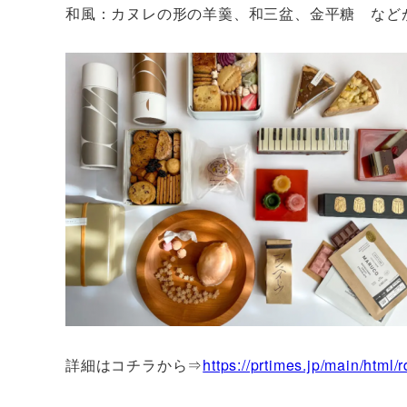
和風：カヌレの形の羊羹、和三盆、金平糖 など
詳細はコチラから⇒
https://prtimes.jp/main/htm