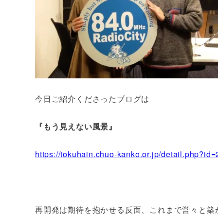
今日ご紹介くださったブログは
『もう見えない風景』
https://tokuhain.chuo-kanko.or.jp/detail.php?id
再開発は期待を抱かせる反面、これまで営々と築