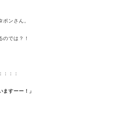
タポンさん。
るのでは？！
：：：：
いますーー！」