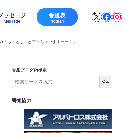
メッセージ
番組表
X
Faceboo
Insta
Message
Program
会の「もっともっと言っちゃいますーー！」
番組ブログ内検索
検索
番組協力