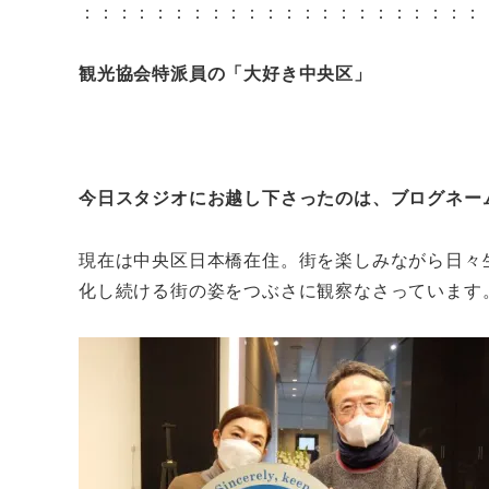
：：：：：：：：：：：：：：：：：：：：：：
観光協会特派員の「大好き中央区」
今日スタジオにお越し下さったのは、ブログネー
現在は中央区日本橋在住。街を楽しみながら日々
化し続ける街の姿をつぶさに観察なさっています