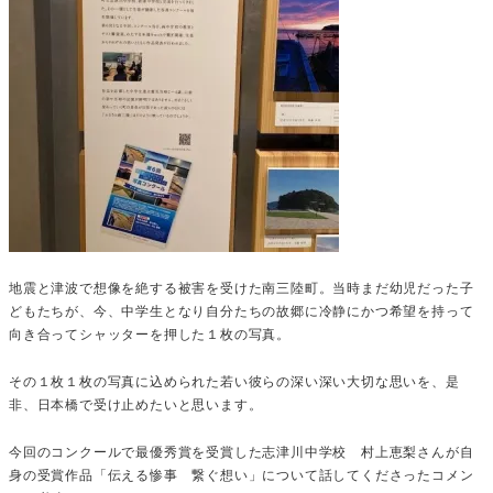
地震と津波で想像を絶する被害を受けた南三陸町。当時まだ幼児だった子
どもたちが、今、中学生となり自分たちの故郷に冷静にかつ希望を持って
向き合ってシャッターを押した１枚の写真。
その１枚１枚の写真に込められた若い彼らの深い深い大切な思いを、是
非、日本橋で受け止めたいと思います。
今回のコンクールで最優秀賞を受賞した志津川中学校 村上恵梨さんが自
身の受賞作品「伝える惨事 繋ぐ想い」について話してくださったコメン