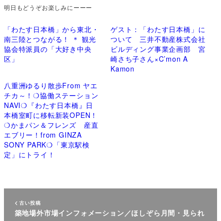
明日もどうぞお楽しみにーーー
「わたす日本橋」から東北・
ゲスト：「わたす日本橋」に
南三陸とつながる！ ＊ 観光
ついて 三井不動産株式会社
協会特派員の「大好き中央
ビルディング事業企画部 宮
区」
崎さち子さん×C’mon A
Kamon
八重洲ゆるり散歩From ヤエ
チカ～！❍協働ステーション
NAVI❍『わたす日本橋』日
本橋室町に移転新装OPEN！
❍かまパン＆フレンズ 産直
エブリー！from GINZA
SONY PARK❍「東京駅検
定」にトライ！
古い投稿
築地場外市場インフォメーション／ほしぞら月間・見られ