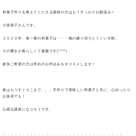
和菓子作りを教えてくださる講師の方はもうすっかりお馴染み！
小坂恭子さんです。
２０２２年、春一番の和菓子は・・・梅の練り切りとうぐいす餅。
その響きが春らしくて素敵です(*^^*)
参加ご希望の方は早めのお申込みをオススメします！
春はもうすぐそこまで。。。手作りで美味しい和菓子と共に、心ゆったり
お抹茶でも！
心踊る講座になりそうです。
：：：：：：：：：：：：：：：：：：：：：：：：：：：：：：：