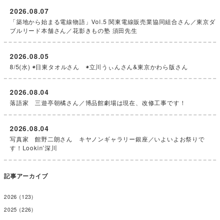
2026.08.07
「築地から始まる電線物語」Vol.5 関東電線販売業協同組合さん／東京ダ
ブルリード本舗さん／花影きもの塾 須田先生
2026.08.05
8/5(水) ◉日東タオルさん ◉立川うぃんさん&東京かわら版さん
2026.08.04
落語家 三遊亭朝橘さん／博品館劇場は現在、改修工事です！
2026.08.04
写真家 館野二朗さん キヤノンギャラリー銀座／いよいよお祭りで
す！Lookin’深川
記事アーカイブ
2026
(123)
2025
(226)