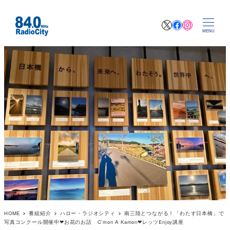
X
Facebook
Instagr
MENU
HOME
番組紹介
ハロー・ラジオシティ
南三陸とつながる！「わたす日本橋」で
写真コンクール開催中❤お花のお話 C’mon A Kamon❤レッツEnjoy講座