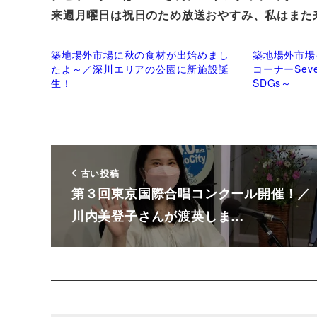
来週月曜日は祝日のため放送おやすみ、私はまた
築地場外市場に秋の食材が出始めまし
築地場外市場
たよ～／深川エリアの公園に新施設誕
コーナーSeve
生！
SDGs～
古い投稿
第３回東京国際合唱コンクール開催！／
川内美登子さんが渡英しま…