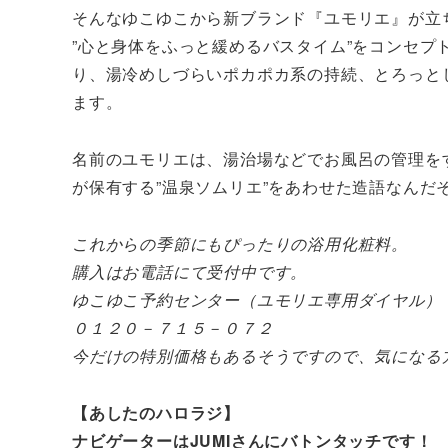
そんなゆこゆこから新ブランド『ユモリエ』が立
”心と身体をふっと緩めるバスタイム”をコンセ
り、湯冷めしづらいポカポカ系の持続、とろっと
ます。
名前のユモリエは、湯治場などでお風呂の管理を
が保有する”温泉ソムリエ”をあわせた造語なんだ
これからの季節にもぴったりの浴用化粧料。
購入はお電話にて受付中です。
ゆこゆこ予約センター（ユモリエ専用ダイヤル）
０１２０－７１５－０７２
今だけの特別価格もあるそうですので、気になる
【あしたのハロラジ】
ナビゲーターはJUMIさんにバトンタッチです！