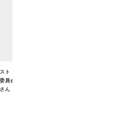
スト：中央区新成人のつどい実
委員会 成澤由紀さん 松岡信
さん
2011.01.18