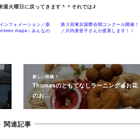
来週火曜日に戻ってきます＾＾それでは♪
インフォメーション／新
第３回東京国際合唱コンクール開催！
nteen maps～みんなの
／川内美登子さんが渡英します！！
新しい投稿
Thomasのともてなしラーニング🍏お花
のお…
関連記事