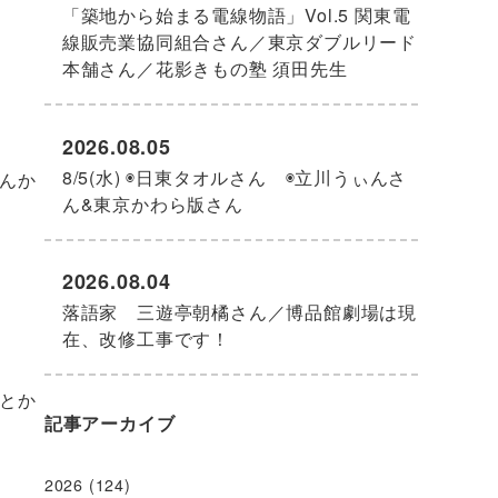
「築地から始まる電線物語」Vol.5 関東電
線販売業協同組合さん／東京ダブルリード
本舗さん／花影きもの塾 須田先生
2026.08.05
8/5(水) ◉日東タオルさん ◉立川うぃんさ
んか
ん&東京かわら版さん
2026.08.04
落語家 三遊亭朝橘さん／博品館劇場は現
在、改修工事です！
とか
記事アーカイブ
2026
(124)