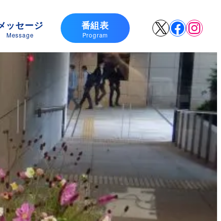
メッセージ
番組表
X
Faceboo
Insta
Message
Program