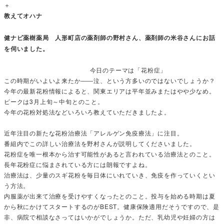
＋
教えてオハナ
健ナビ薬樹薬局 人形町店の薬剤師の野村さん、薬剤師の米谷さんにお話
を伺いました。
今日のテーマは「花粉症」
この時期がいよいよ来たか――泣、という方多いのではないでしょうか？
今年の最新花粉情報によると、関東エリアは平年並みまたはやや少なめ。
ピークは3月上旬～中旬とのこと。
今年の花粉対処法などいろいろ教えていただきましたよ。
近年注目の新たな花粉治療法「アレルゲン免疫療法」に注目。
番組内でこの詳しい治療法を野村さんが説明してくださいました。
花粉症を唯一根本から治す可能性があると言われている治療法とのこと。
長年花粉症に悩まされている方には朗報ですよね。
治療法は、少量のスギ花粉を毎日体にいれていき、免疫を作っていくとい
う方法。
内服薬が出来て治療を受けやすくなったとのこと。投与を始める時期は夏
から秋にかけてスタートするのがBEST。健康保険適用だそうですので、是
非、病院で相談なさってはいかがでしょうか。ただ、乳幼児や妊婦の方は