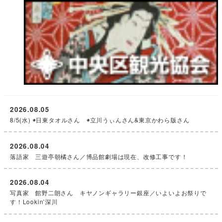
2026.08.05
8/5(水) ◉日東タオルさん ◉立川うぃんさん&東京かわら版さん
2026.08.04
落語家 三遊亭朝橘さん／博品館劇場は現在、改修工事です！
2026.08.04
写真家 館野二朗さん キヤノンギャラリー銀座／いよいよお祭りで
す！Lookin’深川