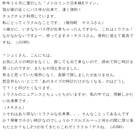
昨年１０月に運行した『メトロリンク日本橋Eライン』
我が家の近くにバス停が出来て、凄く便利！
チョクチョク利用しています。
私にとってミラクルなことです。（蛎殻町 ヤスコさん）
☆確かに、いきなりバス停が出来ちゃったんですから、これはミラクル！
なかなかないですよー。持ってますネ～ヤスコさん。便利に使えて最高で
すね。（JUMI）
＊ジュミさん、こんにちは。
お気に入りの時計をなくし、探しても出て来ないので、諦めて同じ時計を
買ったのですが、またもや消え失せました。
有ると思っていた場所になく、血眼で探しましたがありません。
想定外もいいとこで「あのタイプの時計だけがなくなる」のはどうし
て？！と叫びたくなります。
ミラクルのニュアンスとちょっとちがいますが、私の中では、理解しがた
い出来事です。
（ＡＫさん）
☆それはあり得ないミラクルな出来事。。。そんなことってあるんです
か？華奢で小さい時計なのでしょうか？ズルズルーっと何かの間に滑り落
ちたとか？もし2つが出てきたらこれぞミラクル！デスね。（JUMI）