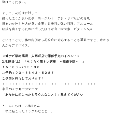
避けてください。
そして、花粉症に対して
摂ったほうが良い食事：ヨーグルト、アジ・サバなどの青魚
摂るのを控えた方が良い食事：香辛料の強い料理、アルコール
粘膜を強くするために摂ったほうが良い栄養素：ビタミンA,C,E
ということで、体の内側から花粉症に対処することも重要ですと、米谷さ
んからアドバイス。
＜健ナビ薬樹薬局 人形町店で開催予定のイベント＞
2月25日(土) 「らくらく筋トレ講座 ～転倒予防～ 」
１５：００～7１５：３０
ご予約：０３－５６４３－５２８７
ご参加お待ちしております！
＋＋＋＋＋＋＋＋＋＋＋＋＋＋＋＋＋＋＋＋＋＋＋＋＋＋＋＋＋
今日のメッセージテーマ
「あなたに起こったミラクルなこと！」教えてください
＊こんにちは JUMI さん
「私に起こったミラクルなこと！」