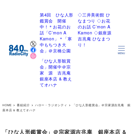
第4回 ひな人形
◇三井美術館 ひ
鑑賞会 開催
なまつり ◇お花
中！＊お花のお
のお話 C’mon A
話「C’mon A
Kamon ◇銀座源
Kamon」＊「寒
吉兆庵 ひなまつ
X
中もちつき大
り！
Facebook
会」＠京橋公園
Instagram
MENU
「ひな人形観賞
会」開催中＠宗
家 源 吉兆庵
銀座本店 & 教え
てオハナ
HOME
番組紹介
ハロー・ラジオシティ
「ひな人形鑑賞会」＠宗家源吉兆庵 銀
座本店 & 教えてオハナ
「ひな人形鑑賞会」＠宗家源吉兆庵 銀座本店 &