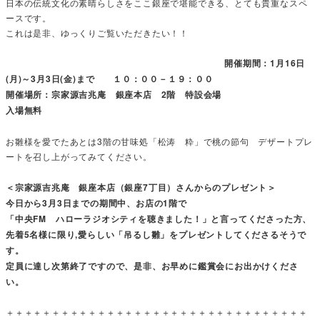
日本の伝統文化の素晴らしさをここ銀座で堪能できる、とても貴重なスペ
ースです。
これは是非、ゆっくりご覧いただきたい！！
開催期間：1月16日
(月)～3月3日(金)まで １０：００－１９：００
開催場所：宗家源吉兆庵 銀座本店 2階 特設会場
入場無料
お雛様を愛でたあとは3階の甘味処「松涛 粋」で桃の節句 デザートプレ
ートを召し上がってみてください。
＜宗家源吉兆庵 銀座本店（銀座7丁目）さんからのプレゼント＞
今日から3月3日までの期間中、お店の1階で
「中央FM ハローラジオシティを聴きました！」と言ってくださった方、
先着5名様に限り,愛らしい「吊るし雛」をプレゼントしてくださるそうで
す。
定員に達し次第終了ですので、是非、お早めに鑑賞会にお出かけくださ
い。
＋＋＋＋＋＋＋＋＋＋＋＋＋＋＋＋＋＋＋＋＋＋＋＋＋＋＋＋＋＋＋＋＋