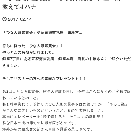
教えてオハナ
2017.02.14
投稿日
「ひな人形鑑賞会」＠宗家源吉兆庵 銀座本店
待ちに待った「ひな人形鑑賞会」！
やっとこの時期が訪れました。
銀座7丁目にある宗家源吉兆庵 銀座本店 店長の中原さんにご紹介いただ
きました。
そしてリスナーの方への素敵なプレゼントも！！
第2回目となる鑑賞会、昨年大好評を博し、今年はさらに多くのお客様で賑
わっているとのこと。
私も昨年訪れて、段飾りのひな人形の見事さは勿論ですが、「吊るし雛」
がこんなに美しいものだということ、初めて実感しました。
本当にエレベーターを2階で降りると、そこはもの別世界！
雅な日本の桃の節句の世界が広がるのです。
海外からの観光客の皆さんも目を見張る美しさです。