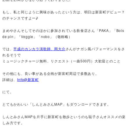
もし、私と同じように興味があったという方は、明日は新富町デビュー？
のチャンスですよー♪
まめやさんそしてそのほかに参加されている飲食店さん「PAKA」「Bois
de pin」「Veggie」「nobo」（敬称略）
では、
平成のカンカラ演歌師、岡大介
さんがナガシ風パフォーマンスをさ
れるそうで
ミュージックチャージ無料、リクエスト（一曲500円）大歓迎とのこと
その他にも、良い事がある企画が新富町周辺で多数あり。
詳細は、
Info@新富町
にて。
とてもかわいい「しんとみさんMAP」もダウンロードできます。
しんとみさんMAPを片手に新富町を散歩というのも聡子さんオススメの楽
しみ方です。