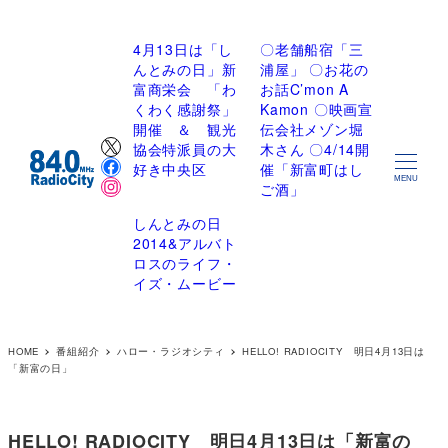
4月13日は「し
〇老舗船宿「三
んとみの日」新
浦屋」 〇お花の
富商栄会 「わ
お話C’mon A
くわく感謝祭」
Kamon 〇映画宣
開催 ＆ 観光
伝会社メゾン堀
X
協会特派員の大
木さん 〇4/14開
Facebook
好き中央区
催「新富町はし
Instagram
MENU
ご酒」
しんとみの日
2014&アルバト
ロスのライフ・
イズ・ムービー
HOME
番組紹介
ハロー・ラジオシティ
HELLO! RADIOCITY 明日4月13日は
「新富の日」
HELLO! RADIOCITY 明日4月13日は「新富の