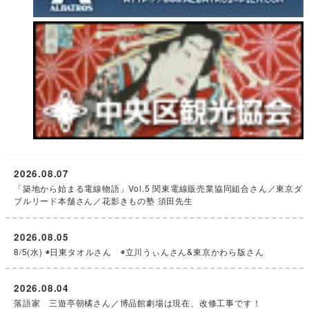
2026.08.07
「築地から始まる電線物語」Vol.5 関東電線販売業協同組合さん／東京ダ
ブルリード本舗さん／花影きもの塾 須田先生
2026.08.05
8/5(水) ◉日東タオルさん ◉立川うぃんさん&東京かわら版さん
2026.08.04
落語家 三遊亭朝橘さん／博品館劇場は現在、改修工事です！