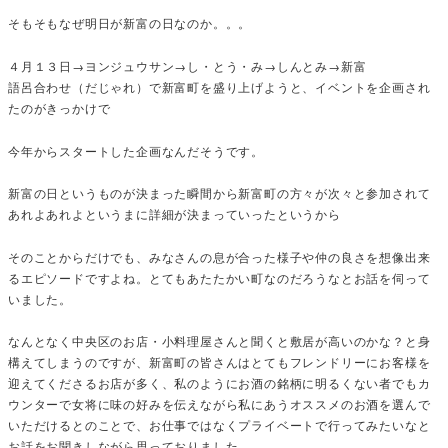
そもそもなぜ明日が新富の日なのか。。。
４月１３日→ヨンジュウサン→し・とう・み→しんとみ→新富
語呂合わせ（だじゃれ）で新富町を盛り上げようと、イベントを企画され
たのがきっかけで
今年からスタートした企画なんだそうです。
新富の日というものが決まった瞬間から新富町の方々が次々と参加されて
あれよあれよというまに詳細が決まっていったというから
そのことからだけでも、みなさんの息が合った様子や仲の良さを想像出来
るエピソードですよね。とてもあたたかい町なのだろうなとお話を伺って
いました。
なんとなく中央区のお店・小料理屋さんと聞くと敷居が高いのかな？と身
構えてしまうのですが、新富町の皆さんはとてもフレンドリーにお客様を
迎えてくださるお店が多く、私のようにお酒の銘柄に明るくない者でもカ
ウンターで女将に味の好みを伝えながら私にあうオススメのお酒を選んで
いただけるとのことで、お仕事ではなくプライベートで行ってみたいなと
お話をお聞きしながら思っておりました。