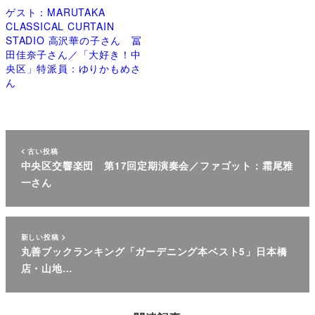
ゲスト：MARUTAKA
CLASSICAL CURTAIN
STADIO 高沢華の子さん 冨
田佳奈子さん／「大好き！中
央区」特派員：ゆりかもめさ
ん
古い投稿
中央区交響楽団 第17回定期演奏会／ファゴット：霜尾雅
一さん
新しい投稿
丸善ブックランキング「ガーデニング本ベスト5」日本橋
店・山地…