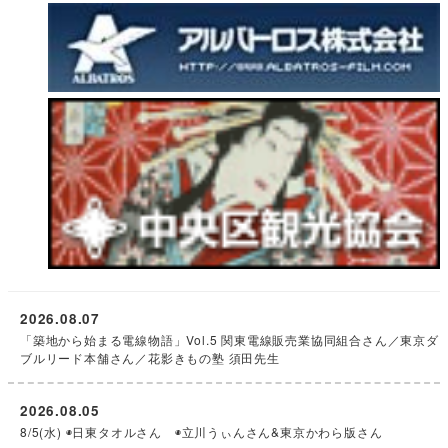
2026.08.07
「築地から始まる電線物語」Vol.5 関東電線販売業協同組合さん／東京ダ
ブルリード本舗さん／花影きもの塾 須田先生
2026.08.05
8/5(水) ◉日東タオルさん ◉立川うぃんさん&東京かわら版さん