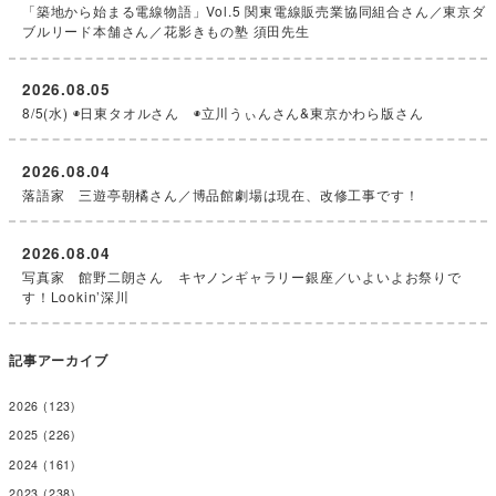
「築地から始まる電線物語」Vol.5 関東電線販売業協同組合さん／東京ダ
ブルリード本舗さん／花影きもの塾 須田先生
2026.08.05
8/5(水) ◉日東タオルさん ◉立川うぃんさん&東京かわら版さん
2026.08.04
落語家 三遊亭朝橘さん／博品館劇場は現在、改修工事です！
2026.08.04
写真家 館野二朗さん キヤノンギャラリー銀座／いよいよお祭りで
す！Lookin’深川
記事アーカイブ
2026
(123)
2025
(226)
2024
(161)
2023
(238)