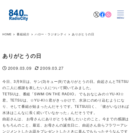
X
Facebook
Instagr
MENU
HOME
番組紹介
ハロー・ラジオシティ
ありがとうの日
ありがとうの日
2009.03.09
2009.03.27
投稿日
更新日
今日、3月9日は、サン(3)キュー(9)でありがとうの日。由起さんとTETSU
の二人に感謝を表したい人について聞いてみました。
TETSUは、番組「SWIM ON THE RADIO」 でもおなじみの☆YU-KI☆
君。TETSUは、☆YU-KI☆君がきっかけで、水泳にのめり込むようにな
り、そして番組が始まったんだそうです。TETSU曰く、「彼がいなければ
水泳はこんなに長く続いていなかった」んだそうです。
由起さんは、 お母さんにありがとうを表したいとのこと。今までの感謝は
もちろんのこと、最近、お母さんの誕生日に、由起さん自らフラワーアレ
ンジメントしたお花をプレゼントしたときに喜んでもらったそうなんです