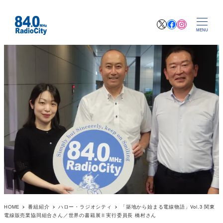
X
Facebook
Instagr
MENU
HOME
番組紹介
ハロー・ラジオシティ
「築地から始まる電線物語」Vol.3 関東
電線販売業協同組合さん／世界の書籍展Ⅱ実行委員長 橋村さん