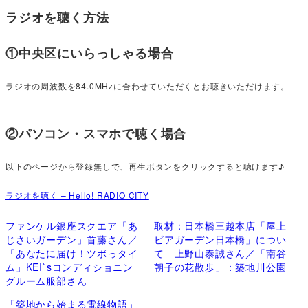
ラジオを聴く方法
①中央区にいらっしゃる場合
ラジオの周波数を84.0MHzに合わせていただくとお聴きいただけます。
②パソコン・スマホで聴く場合
以下のページから登録無しで、再生ボタンをクリックすると聴けます♪
ラジオを聴く – Hello! RADIO CITY
ファンケル銀座スクエア「あ
取材：日本橋三越本店「屋上
じさいガーデン」首藤さん／
ビアガーデン日本橋」につい
「あなたに届け！ツボっタイ
て 上野山泰誠さん／「南谷
ム」KEI`sコンディショニン
朝子の花散歩」：築地川公園
グルーム服部さん
「築地から始まる電線物語」