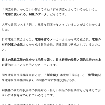
「調査部長」かっこいい響きですね！何を調査なさっているかというと…
「電線に使われる、銅量のデータ」
だそうです。
大事な資源である「銅」。重要な調査をなさっていることがよくわかりま
した。
日本電線工業会さんは、
電線を作るメーカー
さんから成る正会員、
電線の
材料関連の企業
さんから成る賛助会員、関連団体で構成されているとのこ
と。
日本の電線工業の健全なる発展を図り、日本経済の発展と国民生活の向上
に寄与
することを目的となさっています。
関東電線販売業協同組合とは、「
製造側
(日本電線工業会)」と「
流通側
(関
東電線販売業協同組合)」の関係で常に情報交換が必要、
銅価格の変動や災害時の供給対応・新しい製品の情報共有などを通じてお
互いに連携を深められているそうです。
そして、大井調査部長はインド視察に行かれたとのこと！