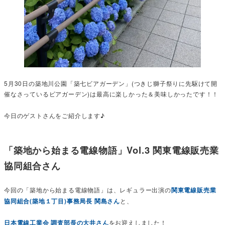
5月30日の築地川公園「築七ビアガーデン」(つきじ獅子祭りに先駆けて開
催なさっているビアガーデン)は最高に楽しかった＆美味しかったです！！
今日のゲストさんをご紹介します♪
「築地から始まる電線物語」Vol.3 関東電線販売業
協同組合さん
今回の「築地から始まる電線物語」は、レギュラー出演の
関東電線販売業
協同組合(築地１丁目)事務局長 関島さん
と、
日本電線工業会 調査部長の大井さん
をお迎えしました！