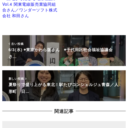
Vol.4 関東電線販売業協同組
合さん／ワンダーソフト株式
会社 和田さん
古い投稿
6/3(水) ◉東京かわら版さん ◉千代田区社会福祉協議会
さ…
新しい投稿
夏祭りで盛り上がる東北！駅たびコンシェルジュ青森／人
形町 日…
関連記事