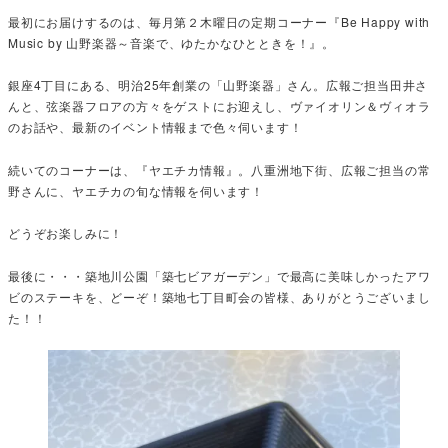
最初にお届けするのは、毎月第２木曜日の定期コーナー『Be Happy with
Music by 山野楽器～音楽で、ゆたかなひとときを！』。
銀座4丁目にある、明治25年創業の「山野楽器」さん。広報ご担当田井さ
んと、弦楽器フロアの方々をゲストにお迎えし、ヴァイオリン＆ヴィオラ
のお話や、最新のイベント情報まで色々伺います！
続いてのコーナーは、『ヤエチカ情報』。八重洲地下街、広報ご担当の常
野さんに、ヤエチカの旬な情報を伺います！
どうぞお楽しみに！
最後に・・・築地川公園「築七ビアガーデン」で最高に美味しかったアワ
ビのステーキを、どーぞ！築地七丁目町会の皆様、ありがとうございまし
た！！