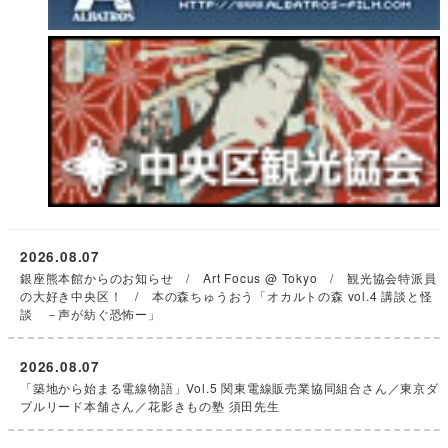
2026.08.07
銀座熊本館からのお知らせ / Art Focus @ Tokyo / 観光協会特派員
の大好き中央区！ / 本の森ちゅうおう「オカルトの森 vol.4 講談と怪
談 －声が紡ぐ恐怖ー」
2026.08.07
「築地から始まる電線物語」Vol.5 関東電線販売業協同組合さん／東京ダ
ブルリード本舗さん／花影きもの塾 須田先生