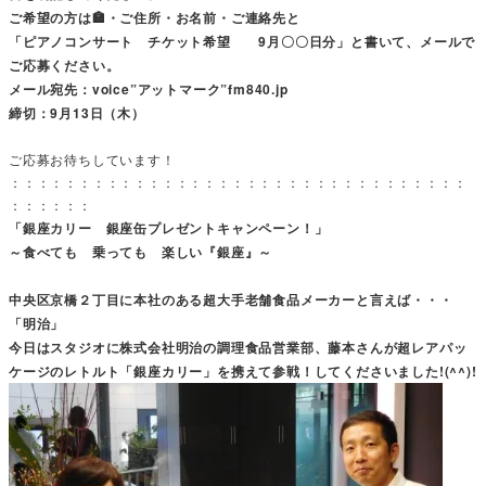
ご希望の方は🏣・ご住所・お名前・ご連絡先と
「ピアノコンサート チケット希望 9月〇〇日分」と書いて、メールで
ご応募ください。
メール宛先：voice”アットマーク”fm840.jp
締切：9月13日（木）
ご応募お待ちしています！
：：：：：：：：：：：：：：：：：：：：：：：：：：：：：：：：：
：：：：：：
「銀座カリー 銀座缶プレゼントキャンペーン！」
～食べても 乗っても 楽しい『銀座』～
中央区京橋２丁目に本社のある超大手老舗食品メーカーと言えば・・・
「明治」
今日はスタジオに株式会社明治の調理食品営業部、藤本さんが超レアパッ
ケージのレトルト「銀座カリー」を携えて参戦！してくださいました!(^^)!