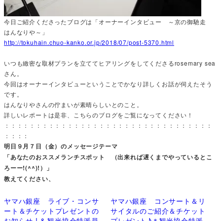
今日ご紹介くださったブログは「オーナーインタビュー ～京の御馳走
はんなりや～」
http://tokuhain.chuo-kanko.or.jp/2018/07/post-5370.html
いつも緻密な取材プランを立ててヒアリングをしてくださるrosemary sea
さん。
今回はオーナーインタビューということでかなり詳しくお話が伺えたそう
です。
はんなりやさんの佇まいが素晴らしいとのこと。
詳しいレポートは是非、こちらのブログをご覧になってください！
：：：：：：：：：：：：：：：：：：：：：：：：：：：：：：：：：
：：：：
明日９月７日（金）のメッセージテーマ
「あなたのおススメランチスポット （出来れば遅くまでやっているとこ
ろーー!(^^)!）」
教えてください、
ヤマハ銀座 ライブ・コンサ
ヤマハ銀座 コンサート＆リ
ート＆チケットプレゼントの
サイタルのご紹介＆チケット
お知らせ ! & 観光協会特派員
プレゼント♪＊観光協会特派