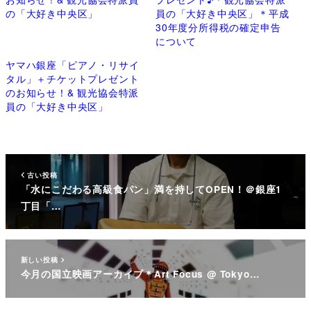
の「大好き中央区」
員の「大好き中央区」＊平成
30年度分所得税の確定申告
について
ヤマハ銀座「ピアノ・リサイ
タル」＋チケットプレゼント
のお知らせ！& 観光協会特派
員の「大好き中央区」
古い投稿
「水にこだわる高級食パン」満を持してOPEN！＠銀座1
丁目「…
新しい投稿
今月の国立映画アーカイブ＊Art Focus @ Tokyo…