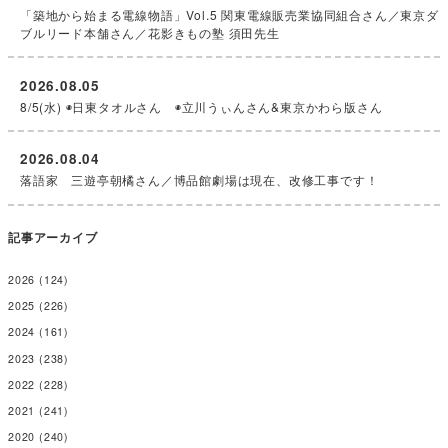
「築地から始まる電線物語」Vol.5 関東電線販売業協同組合さん／東京ダ
ブルリード本舗さん／花影きもの塾 須田先生
2026.08.05
8/5(水) ◉日東タオルさん ◉立川うぃんさん&東京かわら版さん
2026.08.04
落語家 三遊亭朝橘さん／博品館劇場は現在、改修工事です！
記事アーカイブ
2026
(124)
2025
(226)
2024
(161)
2023
(238)
2022
(228)
2021
(241)
2020
(240)