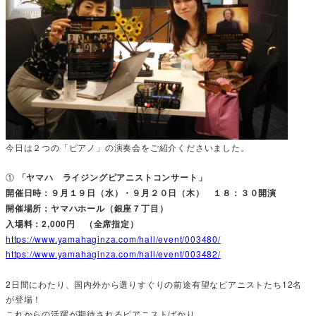
今日は２つの「ピアノ」の演奏会をご紹介くださいました。
①
「ヤマハ ライジングピアニストコンサート」
開催日時：９月１９日（水）・９月２０日（木） １８：３０開演
開催場所：ヤマハホール（銀座７丁目）
入場料：2,000円 （全席指定）
https://www.yamahaginza.com/hall/event/003480/
https://www.yamahaginza.com/hall/event/003482/
2日間にわたり、国内外から選りすぐりの前途有望なピアニストたち12名
が登場！
これからの活躍が期待されるピアニストばかり。