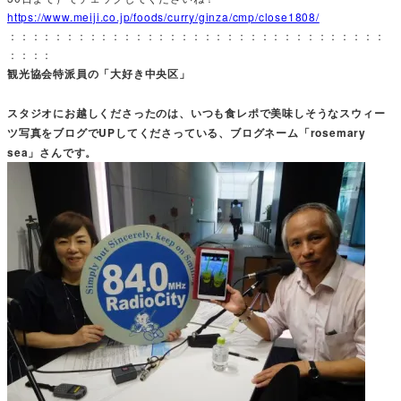
https://www.meiji.co.jp/foods/curry/ginza/cmp/close1808/
：：：：：：：：：：：：：：：：：：：：：：：：：：：：：：：：：
：：：：
観光協会特派員の「大好き中央区」
スタジオにお越しくださったのは、いつも食レポで美味しそうなスウィー
ツ写真をブログでUPしてくださっている、ブログネーム「rosemary
sea」さんです。