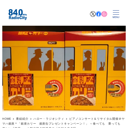
X
Facebook
Instagr
MENU
HOME
番組紹介
ハロー・ラジオシティ
ピアノコンサート＆リサイタル開催＠ヤ
マハ銀座＊「銀座カリー 銀座缶プレゼントキャンペーン！」 ～食べても 乗っても