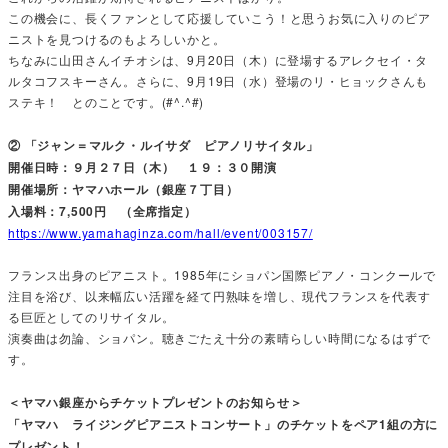
この機会に、長くファンとして応援していこう！と思うお気に入りのピア
ニストを見つけるのもよろしいかと。
ちなみに山田さんイチオシは、9月20日（木）に登場するアレクセイ・タ
ルタコフスキーさん。さらに、9月19日（水）登場のリ・ヒョックさんも
ステキ！ とのことです。(#^.^#)
② 「ジャン＝マルク・ルイサダ ピアノリサイタル」
開催日時：９月２７日（木） １９：３０開演
開催場所：ヤマハホール（銀座７丁目）
入場料：7,500円 （全席指定）
https://www.yamahaginza.com/hall/event/003157/
フランス出身のピアニスト。1985年にショパン国際ピアノ・コンクールで
注目を浴び、以来幅広い活躍を経て円熟味を増し、現代フランスを代表す
る巨匠としてのリサイタル。
演奏曲は勿論、ショパン。聴きごたえ十分の素晴らしい時間になるはずで
す。
＜ヤマハ銀座からチケットプレゼントのお知らせ＞
「ヤマハ ライジングピアニストコンサート」のチケットをペア1組の方に
プレゼント！