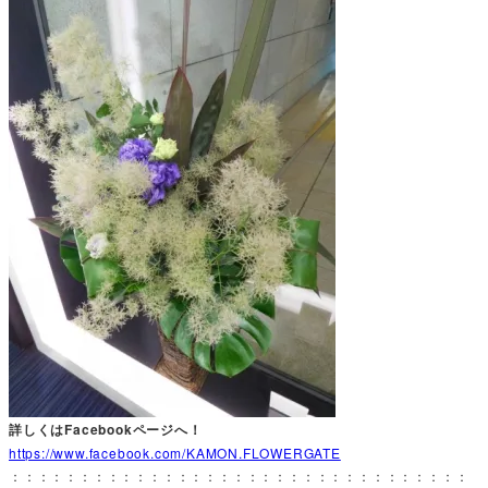
詳しくはFacebookページへ！
https://www.facebook.com/KAMON.FLOWERGATE
：：：：：：：：：：：：：：：：：：：：：：：：：：：：：：：：：