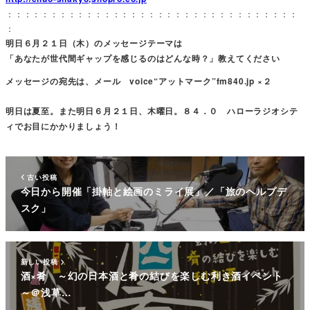
：：：：：：：：：：：：：：：：：：：：：：：：：：：：：：：：：
：
明日６月２１日（木）のメッセージテーマは
「あなたが世代間ギャップを感じるのはどんな時？」教えてください
メッセージの宛先は、メール voice“アットマーク”fm840.jp ×２
明日は夏至。また明日６月２１日、木曜日。８４．０ ハローラジオシテ
ィでお目にかかりましょう！
古い投稿
今日から開催「掛軸と絵画のミライ展」／「旅のヘルプデ
スク」
新しい投稿
酒×肴 ～幻の日本酒と肴の結びを楽しむ利き酒イベント
～＠浅草…