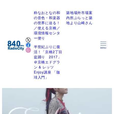
粋なおとなの和
築地場外市場案
の音色・和楽器
内所ぷらっと築
の世界に迫る！
地より山崎さん
／使える京橋／
環境情報センタ
X
ー便り
Facebook
半世紀ぶりに復
Instagram
MENU
活！「京橋2丁目
盆踊り 2017」
＠京橋エドグラ
ン & レッツ
Enjoy講座 「珈
琲入門」