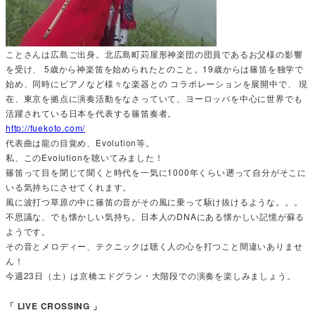
ことさんは広島ご出身。北広島町苅屋形神楽団の団員であるお父様の影響
を受け、 5歳から神楽笛を始められたとのこと。19歳からは篠笛を独学で
始め、同時にピアノなど様々な楽器との コラボレーションを展開中で、 現
在、東京を拠点に演奏活動をなさっていて、ヨーロッパを中心に世界でも
活躍されている日本を代表する篠笛奏者。
http://fuekoto.com/
代表曲は龍の目覚め、Evolution等。
私、このEvolutionを聴いてみました！
篠笛って目を閉じて聞くと時代を一気に1000年くらい遡って自分がそこに
いる気持ちにさせてくれます。
風に波打つ草原の中に篠笛の音がその風に乗って駆け抜けるような。。。
不思議な、でも懐かしい気持ち。日本人のDNAにある懐かしい記憶が蘇る
ようです。
その音とメロディー、テクニックは聴く人の心を打つこと間違いありませ
ん！
今週23日（土）は京橋エドグラン・大階段での演奏を楽しみましょう。
「 LIVE CROSSING 」