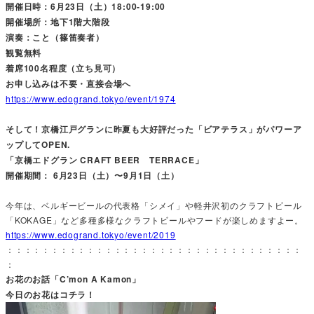
開催日時：6月23日（土）18:00‐19:00
開催場所：地下1階大階段
演奏：こと（篠笛奏者）
観覧無料
着席100名程度（立ち見可）
お申し込みは不要・直接会場へ
https://www.edogrand.tokyo/event/1974
そして！京橋江戸グランに昨夏も大好評だった「ビアテラス」がパワーア
ップしてOPEN.
「京橋エドグラン CRAFT BEER TERRACE」
開催期間： 6月23日（土）〜9月1日（土）
今年は、ベルギービールの代表格「シメイ」や軽井沢初のクラフトビール
「KOKAGE」など多種多様なクラフトビールやフードが楽しめますよー。
https://www.edogrand.tokyo/event/2019
：：：：：：：：：：：：：：：：：：：：：：：：：：：：：：：：：
：
お花のお話「C’mon A Kamon」
今日のお花はコチラ！