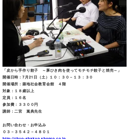
「皮から手作り餃子 ～豚ひき肉を使ってモチモチ餃子と焼売～」
開催日時：7月21日（土）１０：３０－１３：３０
開催場所：築地社会教育会館 ４階
対象：１８歳以上
定員：１６名
参加費：３３００円
講師：二宮 嵩典先生
お問い合わせ・お申込み
０３－３５４２－４８０１
http://chuo-shakyo,shopro.co.jp