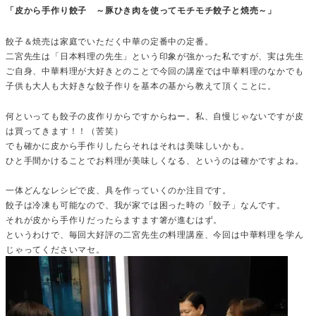
「皮から手作り餃子 ～豚ひき肉を使ってモチモチ餃子と焼売～」
餃子＆焼売は家庭でいただく中華の定番中の定番。
二宮先生は「日本料理の先生」という印象が強かった私ですが、実は先生
ご自身、中華料理が大好きとのことで今回の講座では中華料理のなかでも
子供も大人も大好きな餃子作りを基本の基から教えて頂くことに。
何といっても餃子の皮作りからですからねー。私、自慢じゃないですが皮
は買ってきます！！（苦笑）
でも確かに皮から手作りしたらそれはそれは美味しいかも。
ひと手間かけることでお料理が美味しくなる、というのは確かですよね。
一体どんなレシピで皮、具を作っていくのか注目です。
餃子は冷凍も可能なので、我が家では困った時の「餃子」なんです。
それが皮から手作りだったらますます箸が進むはず。
というわけで、毎回大好評の二宮先生の料理講座、今回は中華料理を学ん
じゃってくださいマセ。