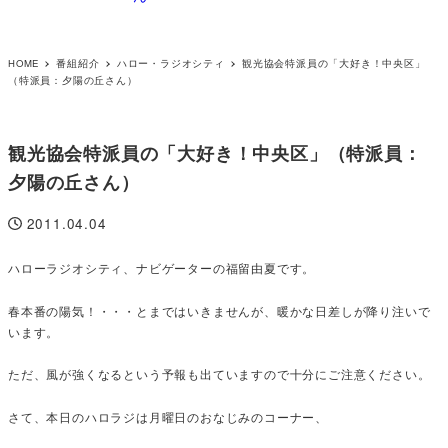
HOME
番組紹介
ハロー・ラジオシティ
観光協会特派員の「大好き！中央区」
（特派員：夕陽の丘さん）
観光協会特派員の「大好き！中央区」（特派員：
夕陽の丘さん）
2011.04.04
投稿日
ハローラジオシティ、ナビゲーターの福留由夏です。
春本番の陽気！・・・とまではいきませんが、暖かな日差しが降り注いで
います。
ただ、風が強くなるという予報も出ていますので十分にご注意ください。
さて、本日のハロラジは月曜日のおなじみのコーナー、