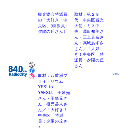
観光協会特派員
取材：第２８
の「大好き！中
代 中央区観光
央区」(特派員：
大使・ミス中
夕陽の丘さん）
央 澤田知美さ
ん・三上真奈さ
ん・高城あずさ
さん／「大好
き！中央区」特
派員：夕陽の丘
X
さん
Facebook
Instagram
取材：八重洲ブ
MENU
ライトリウム
YES! to
YAESU. 于延光
さん・王肇元さ
ん・根元岳人さ
ん／「大好き！
中央区」特派
員：夕陽の丘さ
ん