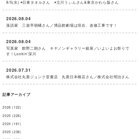
8/5(水) ◉日東タオルさん ◉立川うぃんさん&東京かわら版さん
2026.08.04
落語家 三遊亭朝橘さん／博品館劇場は現在、改修工事です！
2026.08.04
写真家 館野二朗さん キヤノンギャラリー銀座／いよいよお祭りで
す！Lookin’深川
2026.07.31
株式会社丸善ジュンク堂書店 丸善日本橋店さん／株式会社明治さん
記事アーカイブ
2026
(122)
2025
(226)
2024
(161)
2023
(238)