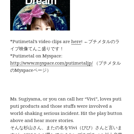
*Putimetal’s video clips are
here
! ←プチメタルのラ
イブ映像てんこ盛りです！
*Putimetal on Myspace:
http://www.myspace.com/putimetaljp/
（プチメタル
のMyspaceページ）
Ms. Sugiyama, or you can call her “Vivi”, loves puti
puti products and those stuffs were involved a
world-shaking serious incident. Hit the play button
above and hear more stories.
そんな杉山さん、またの名をVivi（びび）さんと言いま