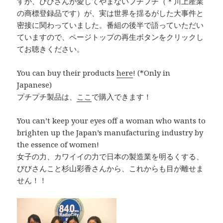
すが、びびさんが愛してやまないプチプチ（＊川上産業
の商標登録品です）が、実は世界を揺るがした大事件と
密接に関わっていました。番組の後半で語っていただい
ていますので、ページトップの再生ボタンをクリックし
てお聴きください。
You can buy their products
here
! (*Only in
Japanese)
プチプチ製品は、
ここ
で購入できます！
You can’t keep your eyes off a woman who wants to
brighten up the Japan’s manufacturing industry by
the essence of women!
女子の力、カワイイの力で日本の製造業を明るくする、
びびさんこと杉山彩香さんから、これからも目が離せま
せん！！