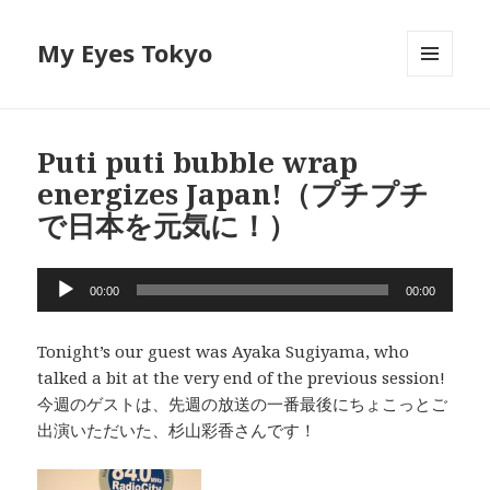
My Eyes Tokyo
メニュ
ーとウ
ィジェ
ット
Puti puti bubble wrap
energizes Japan!（プチプチ
で日本を元気に！）
音
00:00
00:00
声
プ
Tonight’s our guest was Ayaka Sugiyama, who
レ
talked a bit at the very end of the previous session!
ー
今週のゲストは、先週の放送の一番最後にちょこっとご
ヤ
出演いただいた、杉山彩香さんです！
ー