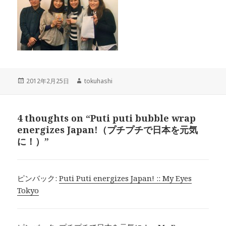
投
作
2012年2月25日
tokuhashi
稿
成
日:
者
4 thoughts on “Puti puti bubble wrap
energizes Japan!（プチプチで日本を元気
に！）”
ピンバック:
Puti Puti energizes Japan! :: My Eyes
Tokyo