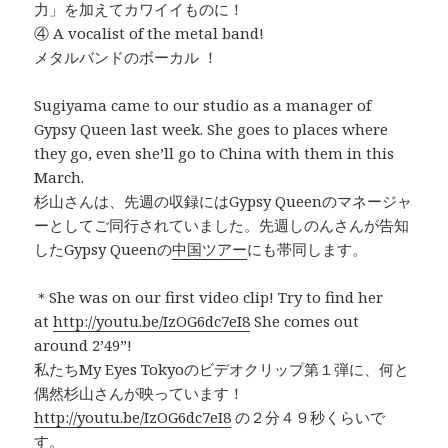
力」を加えてカワイイものに！
④ A vocalist of the metal band!
メタルバンドのボーカル ！
Sugiyama came to our studio as a manager of
Gypsy Queen last week. She goes to places where
they go, even she’ll go to China with them in this
March.
杉山さんは、先週の収録にはGypsy Queenのマネージャ
ーとしてご同行されていました。先週しのんさんが告知
したGypsy Queenの
中国ツアー
にも帯同します。
＊She was on our first video clip! Try to find her
at
http://youtu.be/IzOG6dc7eI8
She comes out
around 2’49”!
私たちMy Eyes Tokyoのビデオクリップ第１弾に、何と
偶然杉山さんが映っています！
http://youtu.be/IzOG6dc7eI8
の２分４９秒くらいで
す。