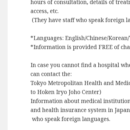
hours of consultation, details of tre
access, etc.
(They have staff who speak foreign 
*Languages: English/Chinese/Korean/
*Information is provided FREE of cha
In case you cannot find a hospital whe
can contact the:
Tokyo Metropolitan Health and Medic
to Hoken Iryo Joho Center)
Information about medical institution
and health insurance system in Japan 
who speak foreign languages.