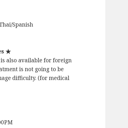
Thai/Spanish
es ★
s also available for foreign
reatment is not going to be
ge difficulty. (for medical
:00PM