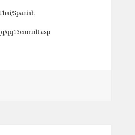
Thai/Spanish
/qq/qq13enmnlt.asp