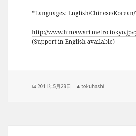
*Languages: English/Chinese/Korean/
http://www.himawari.metro.tokyo.jp
(Support in English available)
投
作
2011年5月28日
tokuhashi
稿
成
日:
者