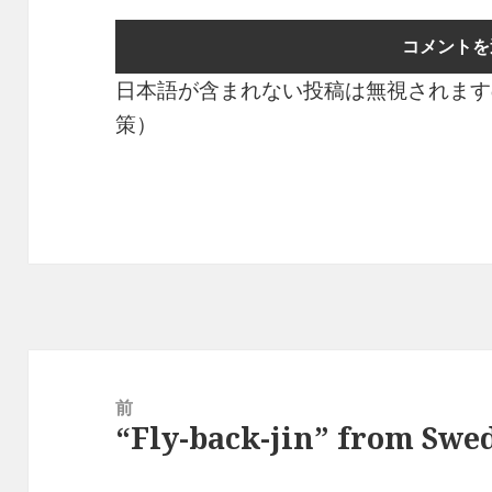
日本語が含まれない投稿は無視されます
策）
投
稿
前
“Fly-back-jin” from Swe
ナ
前
ビ
の