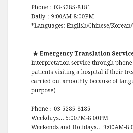
Phone：03-5285-8181
Daily：9:00AM-8:00PM
*Languages: English/Chinese/Korean/
★ Emergency Translation Servic
Interpretation service through phone i
patients visiting a hospital if their t
carried out smoothly because of langua
purpose)
Phone：03-5285-8185
Weekdays… 5:00PM-8:00PM
Weekends and Holidays… 9:00AM-8