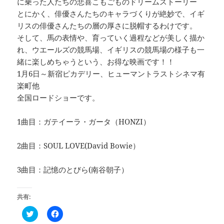
に乗った人たちの悲喜こもごものドリームストーリー
とにかく、俳優さんたちのキャラづくりが絶妙で、イギ
リスの俳優さんたちの層の厚さに脱帽するわけです。
そして、馬の表情や、育っていく過程などが美しく描か
れ、ウエールズの競馬場、イギリスの競馬場の様子も一
緒に楽しめちゃうという、お得な映画です！！
1月6日～新宿ピカデリー、ヒューマントラストシネマ有
楽町他
全国ロードショーです。
1曲目：ガテイーラ・ガータ（HONZI）
2曲目：SOUL LOVE(David Bowie）
3曲目：記憶のとびら(南谷朝子）
共有:
ク
F
リ
a