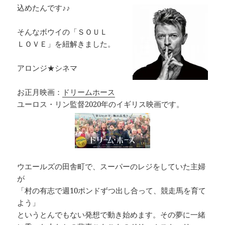
込めたんです♪♪
そんなボウイの「ＳＯＵＬ
ＬＯＶＥ」を紐解きました。
アロンジ★シネマ
お正月映画：
ドリームホース
ユーロス・リン監督2020年のイギリス映画です。
ウエールズの田舎町で、スーパーのレジをしていた主婦
が
「村の有志で週10ポンドずつ出し合って、競走馬を育て
よう」
というとんでもない発想で動き始めます。その夢に一緒