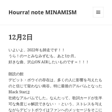
Hourra! note MINAMISM
メニュ
ーとウ
ィジェ
ット
12月2日
いよいよ、2022年も師走です！！
うら！のーとみなみずむも、あと1か月。
好きな曲、沢山ON AIRしたいものです＝！！！
朗読の館
デビット・ボウイの存在は、多くの人に影響を与えたも
のと信じて疑わない南谷。特に最後のアルバムとなった
Black Starは
壮絶なアルバムでした。なんたって、歌詞カードが生半
可な角度じゃ解読できない・・という、ストレスを与え
ながらデビットボウイはファンへのメッセージをそこに