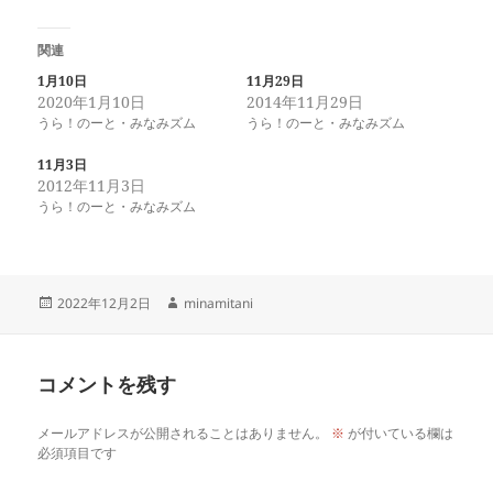
ッ
c
ク
e
し
b
て
o
関連
T
o
w
k
1月10日
11月29日
i
で
2020年1月10日
2014年11月29日
t
共
t
有
うら！のーと・みなみズム
うら！のーと・みなみズム
e
す
r
る
で
に
11月3日
共
は
2012年11月3日
有
ク
(
リ
うら！のーと・みなみズム
新
ッ
し
ク
い
し
ウ
て
ィ
く
ン
だ
投
作
ド
さ
2022年12月2日
minamitani
ウ
い
稿
成
で
(
日:
者
開
新
き
し
ま
い
コメントを残す
す
ウ
)
ィ
ン
ド
メールアドレスが公開されることはありません。
※
が付いている欄は
ウ
必須項目です
で
開
き