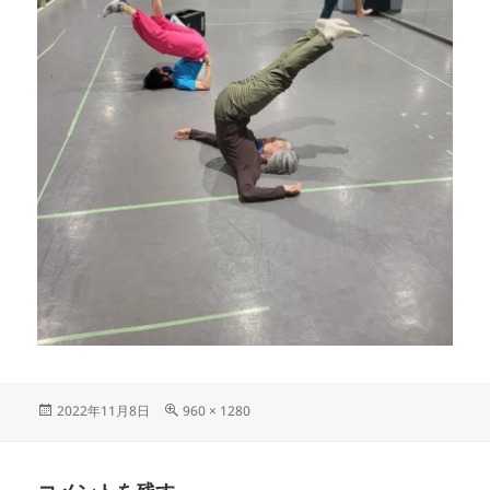
投
フ
2022年11月8日
960 × 1280
稿
ル
日:
サ
イ
ズ