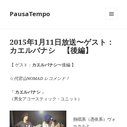
PausaTempo
メニュ
ーとウ
ィジェ
ット
2015年1月11日放送〜ゲスト：
カエルバナシ 【後編】
【 ゲスト：
カエルバナシ
〜後編 】
☆
代官山NOMAD レコメンド！
『
カエルバナシ
』
（男女アコースティック・ユニット）
熱唱系（憑依系）ヴォ
ーカルと、