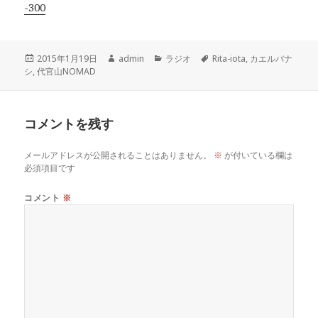
-300
投
作
カ
タ
2015年1月19日
admin
ラジオ
Rita-iota
,
カエルバナ
稿
成
テ
グ
シ
,
代官山NOMAD
日:
者
ゴ
リ
ー
コメントを残す
メールアドレスが公開されることはありません。
※
が付いている欄は
必須項目です
コメント
※