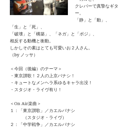
クレバーで真摯なギタ
ー。
「静」と「動」、
「生」と「死」、
「破壊」と「構築」、「ネガ」と「ポジ」、
相反する動機と衝動。
しかしその素はとても可愛いお２人さん。
（by ノッサ）
＜今回（後編）のテーマ＞
・東京讃歌！２人の上京バナシ！
・キュートなメンヘラ系ゆるキャラ出没！
・スタジオ・ライヴ有り！
＜On Air楽曲＞
１：「東京讃歌」／カエルバナシ
（スタジオ・ライヴ）
２：「中学戦争」／カエルバナシ