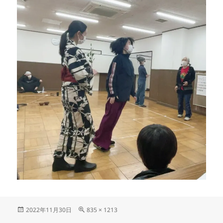
投
フ
2022年11月30日
835 × 1213
稿
ル