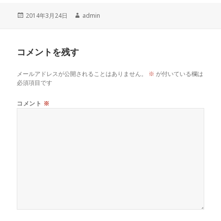
c
e
r
p
投
作
2014年3月24日
admin
e
e
y
稿
成
b
a
Li
日:
者
o
d
n
コメントを残す
o
s
k
メールアドレスが公開されることはありません。
※
が付いている欄は
k
必須項目です
コメント
※