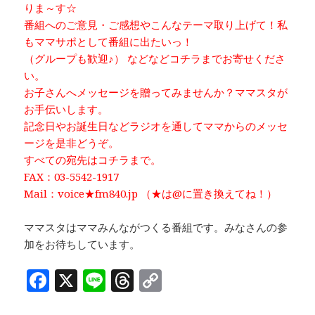
りま～す☆
番組へのご意見・ご感想やこんなテーマ取り上げて！私
もママサポとして番組に出たいっ！
（グループも歓迎♪） などなどコチラまでお寄せくださ
い。
お子さんへメッセージを贈ってみませんか？ママスタが
お手伝いします。
記念日やお誕生日などラジオを通してママからのメッセ
ージを是非どうぞ。
すべての宛先はコチラまで。
FAX：03-5542-1917
Mail：voice★fm840.jp （★は@に置き換えてね！）
ママスタはママみんながつくる番組です。みなさんの参
加をお待ちしています。
F
X
Li
T
C
a
n
h
o