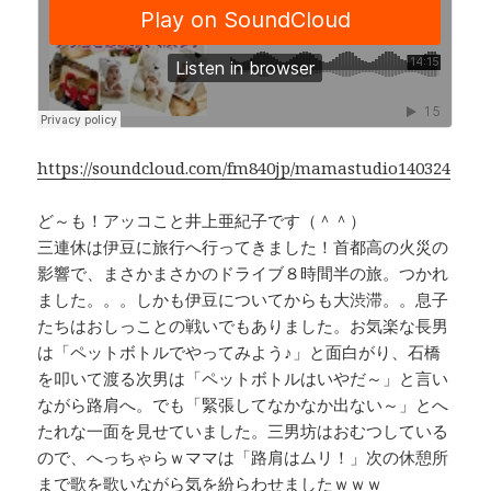
e
e
y
b
a
Li
o
d
n
o
s
k
k
https://soundcloud.com/fm840jp/mamastudio140324
ど～も！アッコこと井上亜紀子です（＾＾）
三連休は伊豆に旅行へ行ってきました！首都高の火災の
影響で、まさかまさかのドライブ８時間半の旅。つかれ
ました。。。しかも伊豆についてからも大渋滞。。息子
たちはおしっことの戦いでもありました。お気楽な長男
は「ペットボトルでやってみよう♪」と面白がり、石橋
を叩いて渡る次男は「ペットボトルはいやだ～」と言い
ながら路肩へ。でも「緊張してなかなか出ない～」とへ
たれな一面を見せていました。三男坊はおむつしている
ので、へっちゃらｗママは「路肩はムリ！」次の休憩所
まで歌を歌いながら気を紛らわせましたｗｗｗ