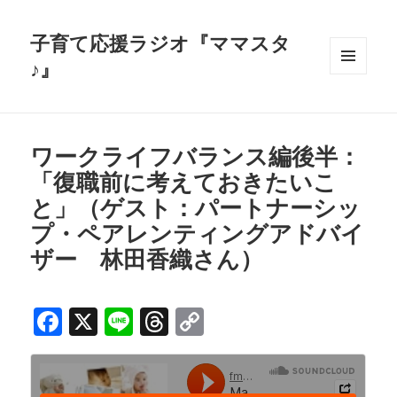
子育て応援ラジオ『ママスタ
♪』
メニュ
ーとウ
ィジェ
ット
ワークライフバランス編後半：
「復職前に考えておきたいこ
と」（ゲスト：パートナーシッ
プ・ペアレンティングアドバイ
ザー 林田香織さん）
F
X
Li
T
C
a
n
h
o
c
e
r
p